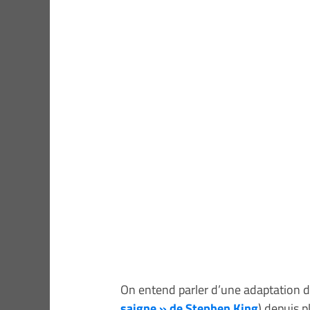
On entend parler d’une adaptation d
saigne » de Stephen King
) depuis p