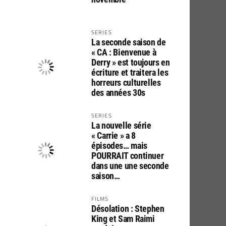
SERIES
La seconde saison de
« CA : Bienvenue à
Derry » est toujours en
écriture et traitera les
horreurs culturelles
des années 30s
SERIES
La nouvelle série
« Carrie » a 8
épisodes… mais
POURRAIT continuer
dans une une seconde
saison…
FILMS
Désolation : Stephen
King et Sam Raimi