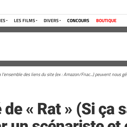
RES
LES FILMS
DIVERS
CONCOURS
BOUTIQUE
a l'ensemble des liens du site (ex : Amazon/Fnac...) peuvent nous 
é de « Rat » (Si ça 
r un scénariste et 