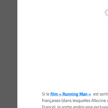
Si le
film « Running Man »
est sorti
françaises (dans lesquelles Allocin
France), la sortie américaine exclus