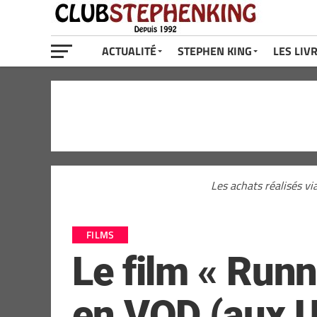
ACTUALITÉ
STEPHEN KING
LES LIV
Les achats réalisés vi
FILMS
Le film « Run
en VOD (aux U