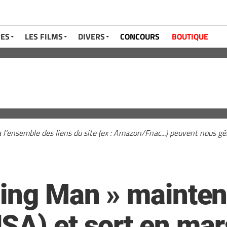
RES
LES FILMS
DIVERS
CONCOURS
BOUTIQUE
a l'ensemble des liens du site (ex : Amazon/Fnac...) peuvent nous 
ning Man » mainten
SA) et sort en mar