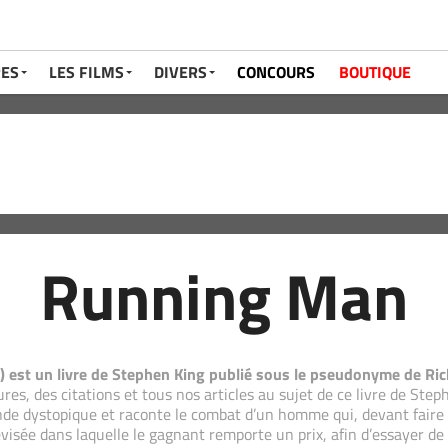
RES
LES FILMS
DIVERS
CONCOURS
BOUTIQUE
Running Man
est un livre de Stephen King publié sous le pseudonyme de R
res, des citations et tous nos articles au sujet de ce livre de Step
nde dystopique et raconte le combat d’un homme qui, devant faire fac
visée dans laquelle le gagnant remporte un prix, afin d’essayer de 