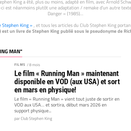
ephen King a été, plus ou moins, adapté en film, avec Arnold Schwa
ui-ci est néanmoins plutôt une adaptation / remake d’un autre texte
Danger » (1985)…
de Stephen King »
, et tous les articles du Club Stephen King porta
 est un livre de Stephen King publié sous le pseudonyme de Ri
NING MAN"
FILMS
/ 8 mois
Le film « Running Man » maintenant
disponible en VOD (aux USA) et sort
en mars en physique!
Le film « Running Man » vient tout juste de sortir en
VOD aux USA… et sortira, début mars 2026 en
support physique...
par Club Stephen King