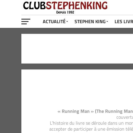
ACTUALITÉ
STEPHEN KING
LES LIV
« Running Man » (The Running Man) 
couvertu
L’histoire du livre se déroule dans un mo
accepter de participer à une émission télé