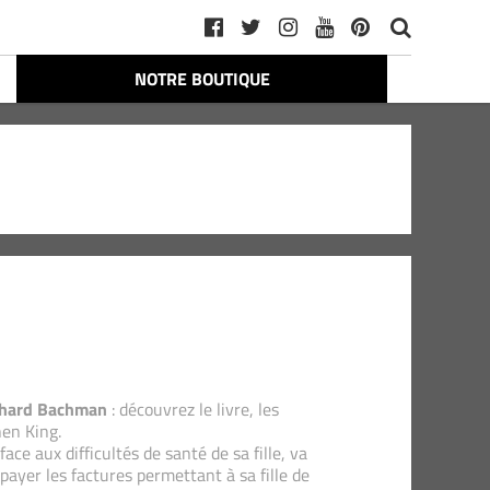
NOTRE BOUTIQUE
ichard Bachman
: découvrez le livre, les
hen King.
e aux difficultés de santé de sa fille, va
payer les factures permettant à sa fille de