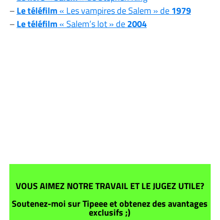
–
Le téléfilm
« Les vampires de Salem » de
1979
–
Le téléfilm
« Salem’s lot » de
2004
VOUS AIMEZ NOTRE TRAVAIL ET LE JUGEZ UTILE?
Soutenez-moi sur Tipeee et obtenez des avantages
exclusifs ;)