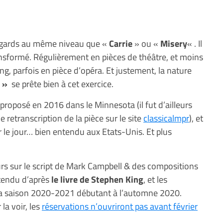
égards au même niveau que «
Carrie
» ou «
Misery
« . Il
ansformé. Régulièrement en pièces de théâtre, et moins
g, parfois en pièce d’opéra. Et justement, la nature
g »
se prête bien à cet exercice.
 proposé en 2016 dans le Minnesota (il fut d’ailleurs
e retranscription de la pièce sur le site
classicalmpr
), et
r le jour… bien entendu aux Etats-Unis. Et plus
urs sur le script de Mark Campbell & des compositions
tendu d’après
le livre de Stephen King
, et les
 la saison 2020-2021 débutant à l’automne 2020.
la voir, les
réservations n’ouvriront pas avant février