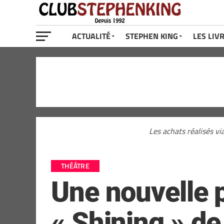
ACTUALITÉ
STEPHEN KING
LES LIV
Les achats réalisés vi
THÉÂTRE
Une nouvelle p
« Shining » d