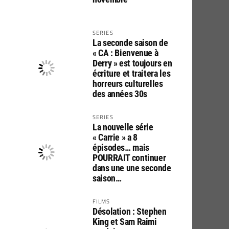
SERIES
La seconde saison de
« CA : Bienvenue à
Derry » est toujours en
écriture et traitera les
horreurs culturelles
des années 30s
SERIES
La nouvelle série
« Carrie » a 8
épisodes… mais
POURRAIT continuer
dans une une seconde
saison…
FILMS
Désolation : Stephen
King et Sam Raimi