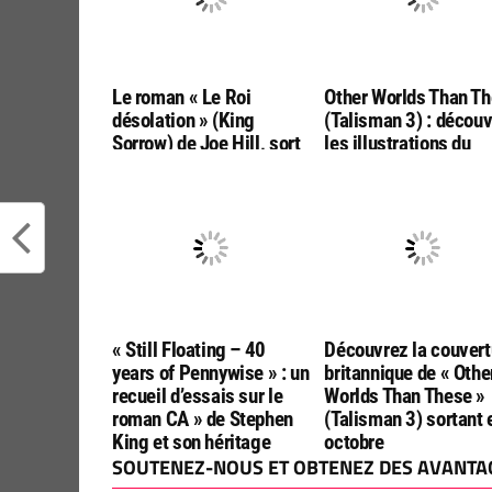
Le roman « Le Roi
Other Worlds Than T
désolation » (King
(Talisman 3) : décou
Sorrow) de Joe Hill, sort
les illustrations du
mi-novembre en français
roman de Stephen Ki
chez Jean Claude Lattes
et Peter Straub
« Still Floating – 40
Découvrez la couvert
years of Pennywise » : un
britannique de « Othe
recueil d’essais sur le
Worlds Than These »
roman CA » de Stephen
(Talisman 3) sortant 
King et son héritage
octobre
SOUTENEZ-NOUS ET OBTENEZ DES AVANTAG