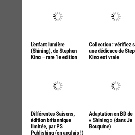
L’enfant lumière
Collection : vérifiez s
(Shining), de Stephen
une dédicace de Ste
King – rare 1e edition
King est vraie
française, chez Alta
Différentes Saisons,
Adaptation en BD de
édition britannique
« Shining » (dans Je
limitée, par PS
Bouquine)
Publishing (en anglais !)