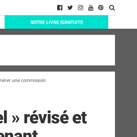
NOTRE LIVRE (GRATUIT!)
générer une commission.
l » révisé et
enant