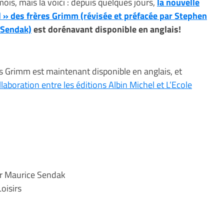
ois, mais la voici : depuis quelques jours,
la nouvelle
l » des frères Grimm (révisée et préfacée par Stephen
e Sendak)
est dorénavant disponible en anglais!
es Grimm est maintenant disponible en anglais, et
llaboration entre les éditions Albin Michel et L’Ecole
par Maurice Sendak
Loisirs