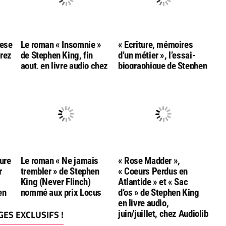
hese
Le roman « Insomnie »
« Ecriture, mémoires
vrez
de Stephen King, fin
d’un métier », l’essai-
aout, en livre audio chez
biographique de Stephen
ng
Audiolib
King, sort fin octobre
dans une nouvelle
édition française
anniversaire!
ure
Le roman « Ne jamais
« Rose Madder »,
r
trembler » de Stephen
« Coeurs Perdus en
King (Never Flinch)
Atlantide » et « Sac
en
nommé aux prix Locus
d’os » de Stephen King
en livre audio,
ES EXCLUSIFS !
juin/juillet, chez Audiolib