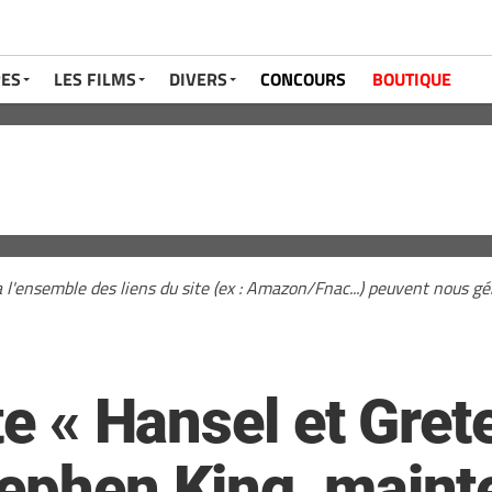
RES
LES FILMS
DIVERS
CONCOURS
BOUTIQUE
a l'ensemble des liens du site (ex : Amazon/Fnac...) peuvent nous 
te « Hansel et Grete
tephen King, maint