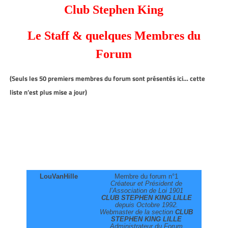
Club Stephen King
Le Staff & quelques Membres du
Forum
(Seuls les 50 premiers membres du forum sont présentés ici… cette
liste n’est plus mise a jour)
LouVanHille
Membre du forum n°1
Créateur et Président de
l’Association de Loi 1901
CLUB STEPHEN KING LILLE
depuis Octobre 1992.
Webmaster de la section
CLUB
STEPHEN KING LILLE
Administrateur du Forum