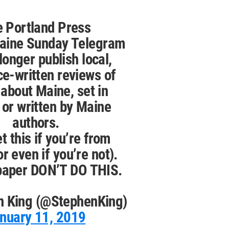
 Portland Press
aine Sunday Telegram
 longer publish local,
ce-written reviews of
about Maine, set in
 or written by Maine
authors.
 this if you’re from
r even if you’re not).
 paper DON’T DO THIS.
n King (@StephenKing)
nuary 11, 2019