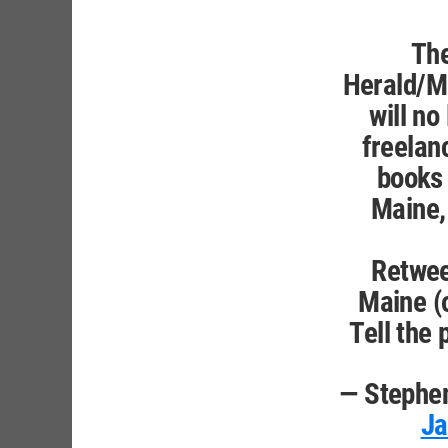
The
Herald/M
will no
freelan
books 
Maine,
Retweet
Maine (o
Tell the
— Stephe
Ja