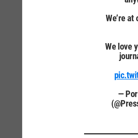
We’re at 
We love y
journ
pic.tw
— Por
(@Pres