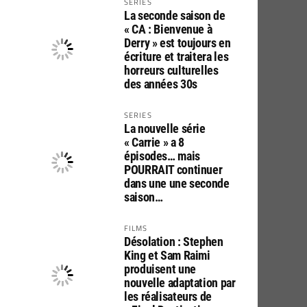
SERIES
La seconde saison de
« CA : Bienvenue à
Derry » est toujours en
écriture et traitera les
horreurs culturelles
des années 30s
SERIES
La nouvelle série
« Carrie » a 8
épisodes… mais
POURRAIT continuer
dans une une seconde
saison…
FILMS
Désolation : Stephen
King et Sam Raimi
produisent une
nouvelle adaptation par
les réalisateurs de