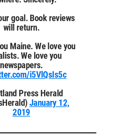
our goal. Book reviews
will return.
ou Maine. We love you
alists. We love you
newspapers.
itter.com/i5VlQsIs5c
tland Press Herald
sHerald)
January 12,
2019