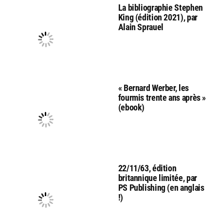
La bibliographie Stephen
King (édition 2021), par
Alain Sprauel
« Bernard Werber, les
fourmis trente ans après »
(ebook)
22/11/63, édition
britannique limitée, par
PS Publishing (en anglais
!)