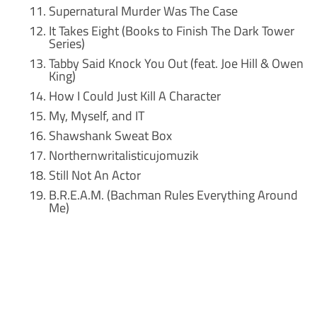
Supernatural Murder Was The Case
It Takes Eight (Books to Finish The Dark Tower
Series)
Tabby Said Knock You Out (feat. Joe Hill & Owen
King)
How I Could Just Kill A Character
My, Myself, and IT
Shawshank Sweat Box
Northernwritalisticujomuzik
Still Not An Actor
B.R.E.A.M. (Bachman Rules Everything Around
Me)