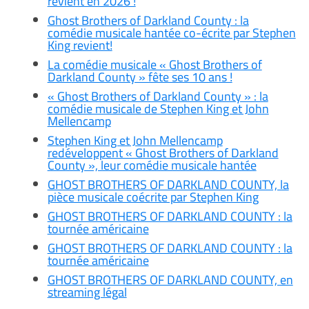
revient en 2026 !
Ghost Brothers of Darkland County : la
comédie musicale hantée co-écrite par Stephen
King revient!
La comédie musicale « Ghost Brothers of
Darkland County » fête ses 10 ans !
« Ghost Brothers of Darkland County » : la
comédie musicale de Stephen King et John
Mellencamp
Stephen King et John Mellencamp
redéveloppent « Ghost Brothers of Darkland
County », leur comédie musicale hantée
GHOST BROTHERS OF DARKLAND COUNTY, la
pièce musicale coécrite par Stephen King
GHOST BROTHERS OF DARKLAND COUNTY : la
tournée américaine
GHOST BROTHERS OF DARKLAND COUNTY : la
tournée américaine
GHOST BROTHERS OF DARKLAND COUNTY, en
streaming légal