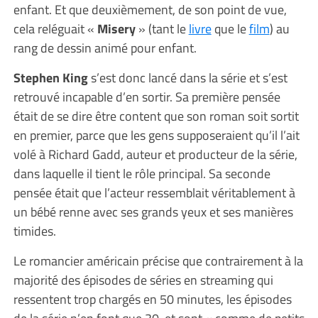
enfant. Et que deuxièmement, de son point de vue,
cela reléguait «
Misery
» (tant le
livre
que le
film
) au
rang de dessin animé pour enfant.
Stephen King
s’est donc lancé dans la série et s’est
retrouvé incapable d’en sortir. Sa première pensée
était de se dire être content que son roman soit sortit
en premier, parce que les gens supposeraient qu’il l’ait
volé à Richard Gadd, auteur et producteur de la série,
dans laquelle il tient le rôle principal. Sa seconde
pensée était que l’acteur ressemblait véritablement à
un bébé renne avec ses grands yeux et ses manières
timides.
Le romancier américain précise que contrairement à la
majorité des épisodes de séries en streaming qui
ressentent trop chargés en 50 minutes, les épisodes
de la série n’en font que 30, et sont « comme de petits