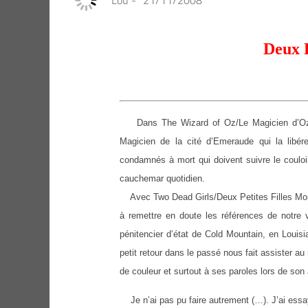
Lou
-
21/11/2008
Deux P
Dans The Wizard of Oz/Le Magicien d’Oz, D
Magicien de la cité d’Emeraude qui la libé
condamnés à mort qui doivent suivre le couloir
cauchemar quotidien.
Avec Two Dead Girls/Deux Petites Filles Mort
à remettre en doute les références de notre 
pénitencier d’état de Cold Mountain, en Louisi
petit retour dans le passé nous fait assister a
de couleur et surtout à ses paroles lors de son 
Je n’ai pas pu faire autrement (…). J’ai essayé