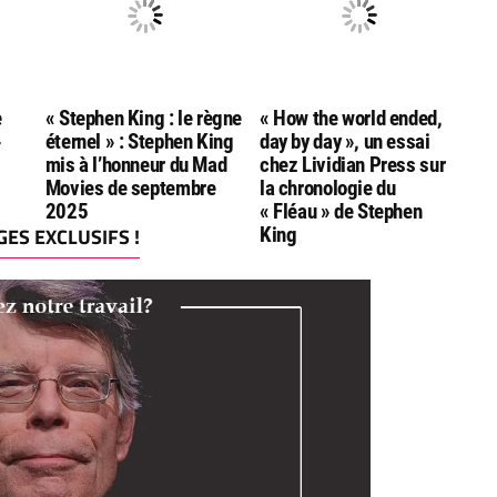
e
« Stephen King : le règne
« How the world ended,
»
éternel » : Stephen King
day by day », un essai
mis à l’honneur du Mad
chez Lividian Press sur
Movies de septembre
la chronologie du
2025
« Fléau » de Stephen
ES EXCLUSIFS !
King