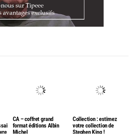
CA – coffret grand
Collection : estimez
ssai
format éditions Albin
votre collection de
ivre
Michel
Stephen King !