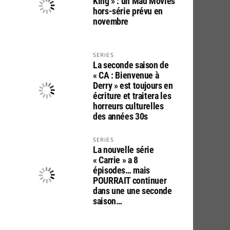
King » : un Mad Movies
hors-série prévu en
novembre
SERIES
La seconde saison de
« CA : Bienvenue à
Derry » est toujours en
écriture et traitera les
horreurs culturelles
des années 30s
SERIES
La nouvelle série
« Carrie » a 8
épisodes… mais
POURRAIT continuer
dans une une seconde
saison…