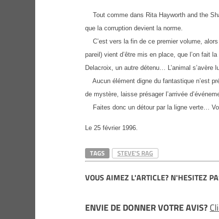
Tout comme dans Rita Hayworth and the Shawsh
que la corruption devient la norme.
C’est vers la fin de ce premier volume, alors
pareil) vient d’être mis en place, que l’on fait 
Delacroix, un autre détenu… L’animal s’avère l
Aucun élément digne du fantastique n’est pr
de mystère, laisse présager l’arrivée d’événe
Faites donc un détour par la ligne verte… Vo
Le 25 février 1996.
TAGS
STEVE'S RAG
VOUS AIMEZ L'ARTICLE? N'HESITEZ PA
ENVIE DE DONNER VOTRE AVIS?
Cl