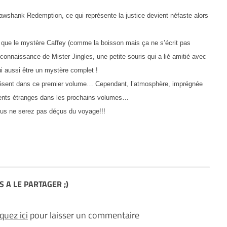
ank Redemption, ce qui représente la justice devient néfaste alors
 que le mystère Caffey (comme la boisson mais ça ne s’écrit pas
la connaissance de Mister Jingles, une petite souris qui a lié amitié avec
ui aussi être un mystère complet !
ésent dans ce premier volume… Cependant, l’atmosphère, imprégnée
ments étranges dans les prochains volumes…
us ne serez pas déçus du voyage!!!
S A LE PARTAGER ;)
iquez ici
pour laisser un commentaire