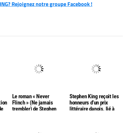
NG? Rejoignez notre groupe Facebook !
g
Le roman « Never
Stephen King reçoit les
tion
Flinch » (Ne jamais
honneurs d’un prix
de
trembler) de Stephen
littéraire danois, lié à
King nommé aux
l’auteur Hans Christian
Goodreads Choice
Andersen
Awards