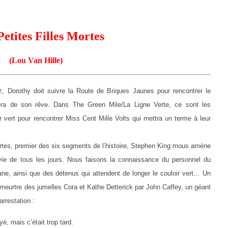
etites Filles Mortes
(Lou Van Hille)
orothy doit suivre la Route de Briques Jaunes pour rencontrer le
rera de son rêve. Dans The Green Mile/La Ligne Verte, ce sont les
 vert pour rencontrer Miss Cent Mille Volts qui mettra un terme à leur
es, premier des six segments de l’histoire, Stephen King mous amène
vie de tous les jours. Nous faisons la connaissance du personnel du
ane, ainsi que des détenus qui attendent de longer le couloir vert… Un
u meurtre des jumelles Cora et Kathe Detterick par John Caffey, un géant
arrestation :
, mais c’était trop tard.