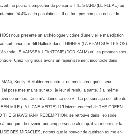
n averti ne pourra s’empêcher de penser à THE STAND (LE FLEAU) où
amine 94.4% de la population… Il ne faut pas non plus oublier la
nous présente un archéologue victime d’une vieille malédiction
au sort lancé sur Bill Halleck dans THINNER (LA PEAU SUR LES OS)
c l’épisode LE VAISSEAU FANTOME (DOD KALM) où les protagonistes
ncontrôlé. Chez King nous avons un rajeunissement incontrôlé dans
 Scully et Mulder rencontrent un prédicateur guérisseur
, j’ai posé mes mains sur eux, je leur ai rendu la santé. J’ai même
 revenue en eux. Dieu m’a donné ce don « . Ce personnage doit être de
GREEN MILE (LA LIGNE VERTE) ! L’Univers carcéral de THE GREEN
ND THE SHAWSHANK REDEMPTION, se retrouve dans l’épisode
mort jure de revenir tuer cinq personne alors qu’il va mourir sur la
’EGLISE DES MIRACLES, notons que le pouvoir de guérison tourne en