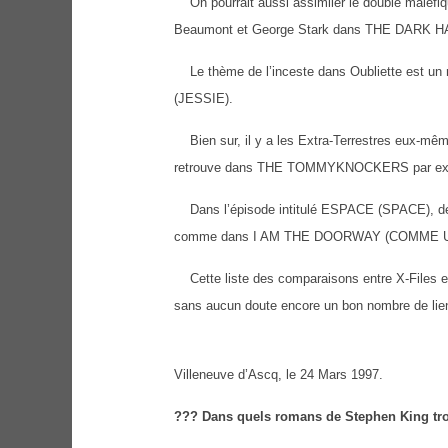
On pourrait aussi assimiler le double maléfi
Beaumont et George Stark dans THE DARK 
Le thème de l’inceste dans Oubliette est 
(JESSIE).
Bien sur, il y a les Extra-Terrestres eux-même
retrouve dans THE TOMMYKNOCKERS par ex
Dans l’épisode intitulé ESPACE (SPACE), des 
comme dans I AM THE DOORWAY (COMME 
Cette liste des comparaisons entre X-Files et
sans aucun doute encore un bon nombre de lien
Villeneuve d’Ascq, le 24 Mars 1997.
??? Dans quels romans de Stephen King trou