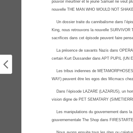
pouvoir meurtrier et le jeune Samuel ne veut pl
nouvelle THE MAN WHO WOULD NOT SHAKE
Un dossier traite du cannibalisme dans l
King, nous retrouvons la nouvelle SURVIVO
sacrifices dans cet épisode peuvent faire
La présence de savants Nazis dans OPERAT
certain Kurt Dussander dans APT PUPIL (UN
Les tribus indiennes de METAMORPHOSES
WAY) peuvent être les egos des Micmacs c
Dans l’épisode LAZARE (LAZARUS), un homme
vision digne de PET SEMATARY (SIMETIERR
Les manipulations du gouvernement dans la sé
gouvernementale The Shop dans FIRESTART
Nous avons ensuite tous les rites ou créat