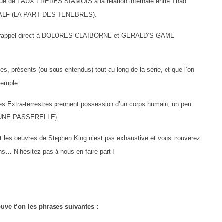
que de FAUX FRERES SIAMOIS à la relation infernale entre Thad
HALF (LA PART DES TENEBRES).
un rappel direct à DOLORES CLAIBORNE et GERALD’S GAME
s, présents (ou sous-entendus) tout au long de la série, et que l’on
emple.
Extra-terrestres prennent possession d’un corps humain, un peu
UNE PASSERELLE).
 les oeuvres de Stephen King n’est pas exhaustive et vous trouverez
s… N’hésitez pas à nous en faire part !
ve t’on les phrases suivantes :