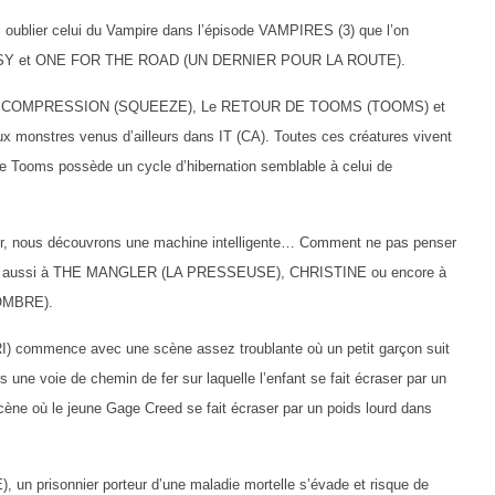
oublier celui du Vampire dans l’épisode VAMPIRES (3) que l’on
POPSY et ONE FOR THE ROAD (UN DERNIER POUR LA ROUTE).
s de COMPRESSION (SQUEEZE), Le RETOUR DE TOOMS (TOOMS) et
 monstres venus d’ailleurs dans IT (CA). Toutes ces créatures vivent
e Tooms possède un cycle d’hibernation semblable à celui de
, nous découvrons une machine intelligente… Comment ne pas penser
s aussi à THE MANGLER (LA PRESSEUSE), CHRISTINE ou encore à
OMBRE).
mmence avec une scène assez troublante où un petit garçon suit
vers une voie de chemin de fer sur laquelle l’enfant se fait écraser par un
ne où le jeune Gage Creed se fait écraser par un poids lourd dans
isonnier porteur d’une maladie mortelle s’évade et risque de