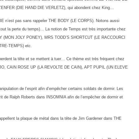
ENFER (DIE HAND DIE VERLETZ), qui abondent chez King…
BE n’est pas sans rappeler THE BODY (LE CORPS). Notons aussi
tout la perte du temps)… La notion de Temps est très importante chez
Y (MON JOLY PONEY), MRS TODD’S SHORTCUT (LE RACCOURCI
RE-TEMPS) etc.
nt la tête et se mettent à tuer… Ce thème est très fréquent chez
JO, CAIN ROSE UP (LA REVOLTE DE CAIN), APT PUPIL (UN ELEVE
tion de l’esprit afin d’empêcher certains soldats de dormir. Les
prit de Ralph Roberts dans INSOMNIA afin de l’empêcher de dormir et
llent la plaque de métal dans la tête de Jim Gardener dans THE