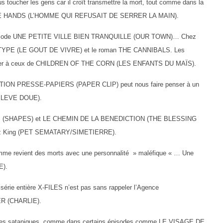
us toucher les gens car il croît transmettre la mort, tout comme dans la
 HANDS (L’HOMME QUI REFUSAIT DE SERRER LA MAIN).
’épisode UNE PETITE VILLE BIEN TRANQUILLE (OUR TOWN)… Chez
R TYPE (LE GOUT DE VIVRE) et le roman THE CANNIBALS. Les
 penser à ceux de CHILDREN OF THE CORN (LES ENFANTS DU MAÏS).
ION PRESSE-PAPIERS (PAPER CLIP) peut nous faire penser à un
 ELEVE DOUE).
 (SHAPES) et LE CHEMIN DE LA BENEDICTION (THE BLESSING
hez King (PET SEMATARY/SIMETIERRE).
 revient des morts avec une personnalité » maléfique « … Une
E).
rie entière X-FILES n’est pas sans rappeler l’Agence
ER (CHARLIE).
ures sataniques, comme dans certains épisodes comme LE VISAGE DE