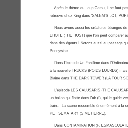
Après le thème du Loup Garou, il ne faut pas 
retrouve chez King dans ‘SALEM’S LOT, 
Nous avons aussi les créatures étrange
L’HOTE (THE HOST) que l’on peut comparer aux
dans des égouts ! Notons aussi au passage qu
Pennywise.
Dans l’épisode Un Fantôme dans l’Ordinateur
à la nouvelle TRUCKS (POIDS LOURDS) mai
Blaine dans THE DARK TOWER (LA TOUR S
L’épisode LES CALUSARIS (THE CALUSARI) co
un ballon qui flotte dans l’air (!), qui le guide 
train… La scène ressemble énormément à la scè
PET SEMATARY (SIMETIERRE).
Dans CONTAMINATION (F. ESMASCULATE), un pr