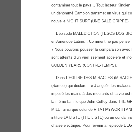
contaminer tout le pays… Tout lecteur Kingie
un dénommé Campion transmet un virus qui cont
nouvelle NIGHT SURF (UNE SALE GRIPPE).
L’épisode MALEDICTION (TESOS DOS BICHOS) 
en Amérique Latine… Comment ne pas penser 
? Nous pouvons pousser la comparaison ave
sont atteints d’un vieillissement accéléré et i
GOLDEN YEARS (CONTRE-TEMPS).
Dans L’EGLISE DES MIRACLES (MIRACLE MAN),
(Samuel) qui déclare : » J’ai guéri les malades
imposé les mains à des mourants et la vie est
la même famille que John Coffey dans THE 
MILE, ainsi que celui de RITA HAYWORTH A
intitulé LA LISTE (THE LISTE) où un condamné à 
chaise électrique. Pour revenir à l’épisode L