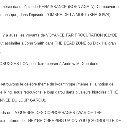
lékinésie dans l’épisode RENAISSANCE (BORN AGAIN). Ce pouvoir est
. Notons que, dans l’épisode L’OMBRE DE LA MORT (SHADOWS),
, il y a aussi les voyants de VOYANCE PAR PROCURATION (CLYDE
 assimiler à John Smith dans THE DEAD ZONE ou Dick Halloran
.
TOSUGGESTION peut faire penser à Andrew McGee dans
vons le célèbre thème du lycanthrope (même si la notion de
z King, nous retrouvons le loup garou dans plusieurs histoires : THE
ANNEE DU LOUP GAROU).
 cafards de LA GUERRE DES COPROPHAGES (WAR OF THE
r aux cafards de THEY’RE CREEPING UP ON YOU (CA GROUILLE DE