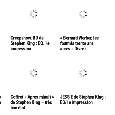
Creepshow, BD de
« Bernard Werber, les
Stephen King : EO, 1e
fourmis trente ans
impression
après » (livre)
s
Coffret « Apres minuit »
JESSIE de Stephen King :
e
de Stephen King – très
EO/1e impression
bon état