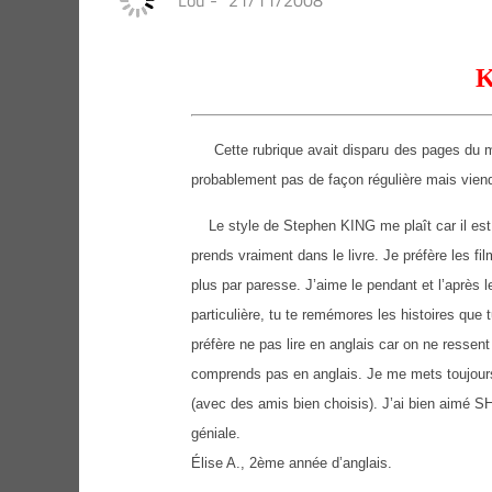
Lou
-
21/11/2008
K
Cette rubrique avait disparu des pages du ma
probablement pas de façon régulière mais vien
Le style de Stephen KING me plaît car il est si
prends vraiment dans le livre. Je préfère les 
plus par paresse. J’aime le pendant et l’après 
particulière, tu te remémores les histoires que 
préfère ne pas lire en anglais car on ne ressent
comprends pas en anglais. Je me mets toujours d
(avec des amis bien choisis). J’ai bien aimé S
géniale.
Élise A., 2ème année d’anglais.