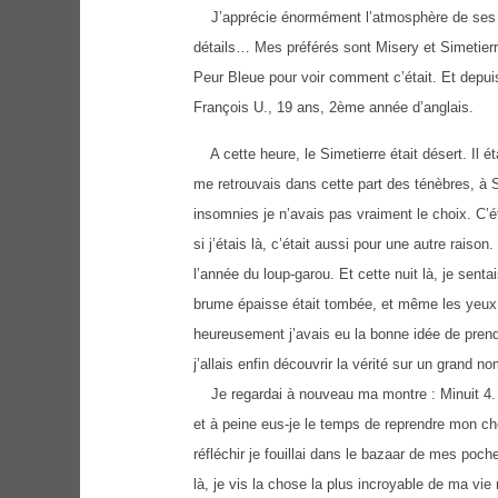
J’apprécie énormément l’atmosphère de ses livr
détails… Mes préférés sont Misery et Simetierr
Peur Bleue pour voir comment c’était. Et depui
François U., 19 ans, 2ème année d’anglais.
A cette heure, le Simetierre était désert. Il é
me retrouvais dans cette part des ténèbres, à 
insomnies je n’avais pas vraiment le choix. C’é
si j’étais là, c’était aussi pour une autre rai
l’année du loup-garou. Et cette nuit là, je sent
brume épaisse était tombée, et même les yeux d
heureusement j’avais eu la bonne idée de prendr
j’allais enfin découvrir la vérité sur un grand
Je regardai à nouveau ma montre : Minuit 4. 
et à peine eus-je le temps de reprendre mon che
réfléchir je fouillai dans le bazaar de mes poch
là, je vis la chose la plus incroyable de ma vi