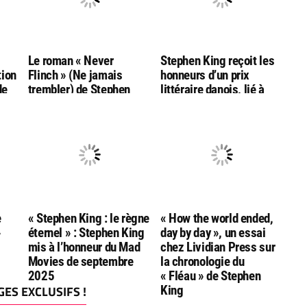
g
Le roman « Never
Stephen King reçoit les
tion
Flinch » (Ne jamais
honneurs d’un prix
de
trembler) de Stephen
littéraire danois, lié à
King nommé aux
l’auteur Hans Christian
Goodreads Choice
Andersen
Awards
e
« Stephen King : le règne
« How the world ended,
»
éternel » : Stephen King
day by day », un essai
mis à l’honneur du Mad
chez Lividian Press sur
Movies de septembre
la chronologie du
2025
« Fléau » de Stephen
ES EXCLUSIFS !
King