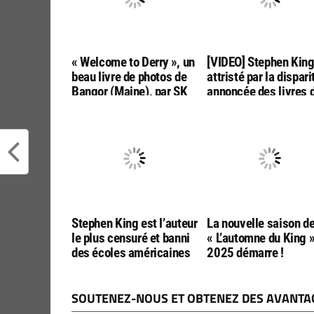
« Welcome to Derry », un
[VIDEO] Stephen Kin
beau livre de photos de
attristé par la dispari
Bangor (Maine), par SK
annoncée des livres 
Tours
poche aux USA
Stephen King est l’auteur
La nouvelle saison d
le plus censuré et banni
« L’automne du King 
des écoles américaines
2025 démarre !
SOUTENEZ-NOUS ET OBTENEZ DES AVANTAG