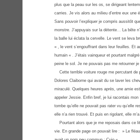
plus que la peau sur les os, se dirigeant lenteme
carries. Je vis alors au milieu d’entre eux un
Sans pouvoir l’expliquer je compris aussitôt qu
monstre. J’appuyais sur la détente… La bête n
la balle lui éclata la cervelle. Le vent se lev
« , le vent s’engouffrant dans leur feuilles. Et 
humain « . J’étais vainqueur et pourtant malgré 
peine le sol. Je ne pouvais pas me retourner je
Cette terrible voiture rouge me percutant de p
Dolores Claiborne qui avait du se laver les ch
miraculé. Quelques heures après, une amie est 
appeler Jessie. Enfin bref, je lui racontais mon h
tombe qu’elle ne pouvait pas rater vu qu’elle r
elle n’a rien trouvé. Et puis en rigolant, elle 
Pourtant alors que je me reposais dans ce lit d
vie. En grande page on pouvait lire : » Le flé
avait un nom peu commun : Cujo «