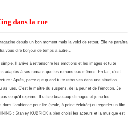
ing dans la rue
gazine depuis un bon moment mais la voici de retour. Elle ne paraîtra
dra vous dire bonjour de temps à autre…
mple. Il arrive à retranscrire les émotions et les images et tu te
films adaptés à ses romans que les romans eux-mêmes. En fait, c’est
lecture : Après, parce que quand tu te retrouves dans une situation
tu as lues. C’est le maître du suspens, de la peur et de l’émotion. Je
 pas ce qu’il exprime. Il utilise beaucoup d’images et je ne les
ans l’ambiance pour lire (seule, à peine éclairée) ou regarder un film
HINING : Stanley KUBRICK a bien choisi les acteurs et la musique est