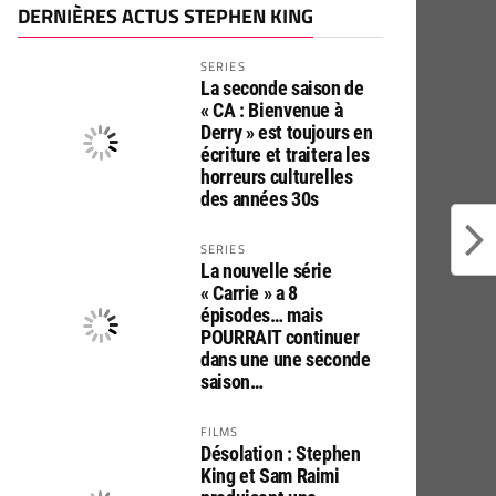
DERNIÈRES ACTUS STEPHEN KING
SERIES
La seconde saison de
« CA : Bienvenue à
Derry » est toujours en
écriture et traitera les
horreurs culturelles
des années 30s
SERIES
La nouvelle série
« Carrie » a 8
épisodes… mais
POURRAIT continuer
dans une une seconde
saison…
FILMS
Désolation : Stephen
King et Sam Raimi