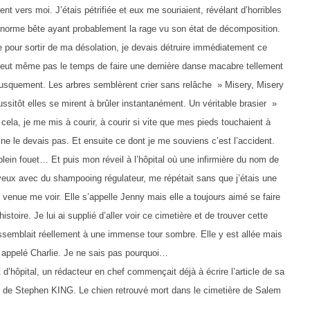
nt vers moi. J’étais pétrifiée et eux me souriaient, révélant d’horribles
e énorme bête ayant probablement la rage vu son état de décomposition.
e pour sortir de ma désolation, je devais détruire immédiatement ce
’eut même pas le temps de faire une dernière danse macabre tellement
a brusquement. Les arbres semblèrent crier sans relâche » Misery, Misery
aussitôt elles se mirent à brûler instantanément. Un véritable brasier »
cela, je me mis à courir, à courir si vite que mes pieds touchaient à
 ne le devais pas. Et ensuite ce dont je me souviens c’est l’accident.
lein fouet… Et puis mon réveil à l’hôpital où une infirmière du nom de
eveux avec du shampooing régulateur, me répétait sans que j’étais une
venue me voir. Elle s’appelle Jenny mais elle a toujours aimé se faire
istoire. Je lui ai supplié d’aller voir ce cimetière et de trouver cette
essemblait réellement à une immense tour sombre. Elle y est allée mais
m’a appelé Charlie. Je ne sais pas pourquoi…
’hôpital, un rédacteur en chef commençait déjà à écrire l’article de sa
au de Stephen KING. Le chien retrouvé mort dans le cimetière de Salem