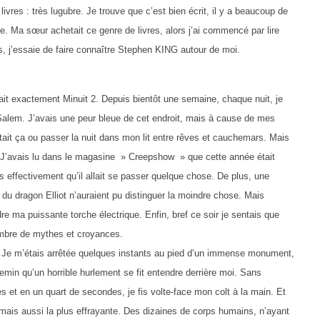
es : très lugubre. Je trouve que c’est bien écrit, il y a beaucoup de
e. Ma sœur achetait ce genre de livres, alors j’ai commencé par lire
s, j’essaie de faire connaître Stephen KING autour de moi.
tait exactement Minuit 2. Depuis bientôt une semaine, chaque nuit, je
Salem. J’avais une peur bleue de cet endroit, mais à cause de mes
tait ça ou passer la nuit dans mon lit entre rêves et cauchemars. Mais
son. J’avais lu dans le magasine » Creepshow » que cette année était
ais effectivement qu’il allait se passer quelque chose. De plus, une
u dragon Elliot n’auraient pu distinguer la moindre chose. Mais
e ma puissante torche électrique. Enfin, bref ce soir je sentais que
 nombre de mythes et croyances.
Je m’étais arrêtée quelques instants au pied d’un immense monument,
min qu’un horrible hurlement se fit entendre derrière moi. Sans
es et en un quart de secondes, je fis volte-face mon colt à la main. Et
e mais aussi la plus effrayante. Des dizaines de corps humains, n’ayant