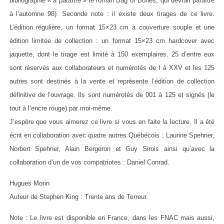
bibliographie « à paraître » le roman Bag of Bones, qui devrait paraître
à l’automne 98). Seconde note : il existe deux tirages de ce livre.
L’édition régulière, un format 15×23 cm à couverture souple et une
édition limitée de collection : un format 15×23 cm hardcover avec
jaquette, dont le tirage est limité à 150 exemplaires. 25 d’entre eux
sont réservés aux collaborateurs et numérotés de I à XXV et les 125
autres sont destinés à la vente et représente l’édition de collection
définitive de l’ouvrage. Ils sont numérotés de 001 à 125 et signés (le
tout à l’encre rouge) par moi-même.
J’espère que vous aimerez ce livre si vous en faite la lecture. Il a été
écrit en collaboration avec quatre autres Québécois : Laurine Spehner,
Norbert Spehner, Alain Bergeron et Guy Sirois ainsi qu’avec la
collaboration d’un de vos compatriotes : Daniel Conrad.
Hugues Morin
Auteur de Stephen King : Trente ans de Terreur.
Note : Le livre est disponible en France, dans les FNAC mais aussi,