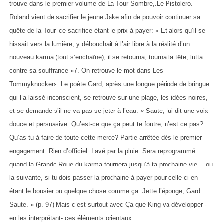
trouve dans le premier volume de La Tour Sombre,.Le Pistolero.
Roland vient de sacrifier le jeune Jake afin de pouvoir continuer sa
quête de la Tour, ce sacrifice étant le prix à payer: « Et alors qu’il se
hissait vers la lumière, y débouchait à l’air libre à la réalité d’un
nouveau karma (tout s’enchaîne), il se retourna, tourna la tête, lutta
contre sa souffrance »7. On retrouve le mot dans Les
Tommyknockers. Le poète Gard, après une longue période de bringue
qui l’a laissé inconscient, se retrouve sur une plage, les idées noires,
et se demande s’il ne va pas se jeter à l’eau: « Saute, lui dit une voix
douce et persuasive. Qu’est-ce que ça peut te foutre, n’est ce pas?
Qu’as-tu à faire de toute cette merde? Partie arrêtée dès le premier
engagement. Rien d’officiel. Lavé par la pluie. Sera reprogrammé
quand la Grande Roue du karma tournera jusqu’à ta prochaine vie… ou
la suivante, si tu dois passer la prochaine à payer pour celle-ci en
étant le bousier ou quelque chose comme ça. Jette l’éponge, Gard.
Saute. » (p. 97) Mais c’est surtout avec Ça que King va développer -
en les interprétant- ces éléments orientaux.