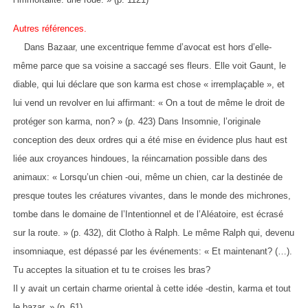
Autres références.
Dans Bazaar, une excentrique femme d’avocat est hors d’elle-
même parce que sa voisine a saccagé ses fleurs. Elle voit Gaunt, le
diable, qui lui déclare que son karma est chose « irremplaçable », et
lui vend un revolver en lui affirmant: « On a tout de même le droit de
protéger son karma, non? » (p. 423) Dans Insomnie, l’originale
conception des deux ordres qui a été mise en évidence plus haut est
liée aux croyances hindoues, la réincarnation possible dans des
animaux: « Lorsqu’un chien -oui, même un chien, car la destinée de
presque toutes les créatures vivantes, dans le monde des michrones,
tombe dans le domaine de l’Intentionnel et de l’Aléatoire, est écrasé
sur la route. » (p. 432), dit Clotho à Ralph. Le même Ralph qui, devenu
insomniaque, est dépassé par les événements: « Et maintenant? (…).
Tu acceptes la situation et tu te croises les bras?
Il y avait un certain charme oriental à cette idée -destin, karma et tout
le bazar. » (p. 61)