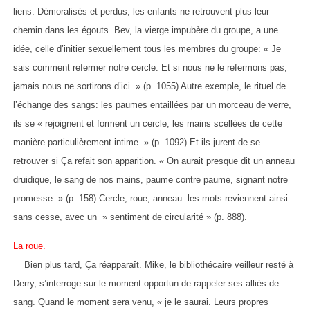
liens. Démoralisés et perdus, les enfants ne retrouvent plus leur
chemin dans les égouts. Bev, la vierge impubère du groupe, a une
idée, celle d’initier sexuellement tous les membres du groupe: « Je
sais comment refermer notre cercle. Et si nous ne le refermons pas,
jamais nous ne sortirons d’ici. » (p. 1055) Autre exemple, le rituel de
l’échange des sangs: les paumes entaillées par un morceau de verre,
ils se « rejoignent et forment un cercle, les mains scellées de cette
manière particulièrement intime. » (p. 1092) Et ils jurent de se
retrouver si Ça refait son apparition. « On aurait presque dit un anneau
druidique, le sang de nos mains, paume contre paume, signant notre
promesse. » (p. 158) Cercle, roue, anneau: les mots reviennent ainsi
sans cesse, avec un » sentiment de circularité » (p. 888).
La roue.
Bien plus tard, Ça réapparaît. Mike, le bibliothécaire veilleur resté à
Derry, s’interroge sur le moment opportun de rappeler ses alliés de
sang. Quand le moment sera venu, « je le saurai. Leurs propres