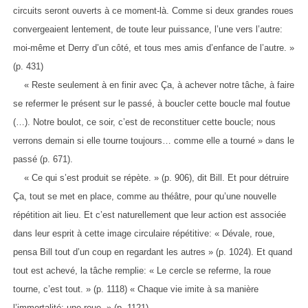
circuits seront ouverts à ce moment-là. Comme si deux grandes roues
convergeaient lentement, de toute leur puissance, l’une vers l’autre:
moi-même et Derry d’un côté, et tous mes amis d’enfance de l’autre. »
(p. 431)
« Reste seulement à en finir avec Ça, à achever notre tâche, à faire
se refermer le présent sur le passé, à boucler cette boucle mal foutue
(…). Notre boulot, ce soir, c’est de reconstituer cette boucle; nous
verrons demain si elle tourne toujours… comme elle a tourné » dans le
passé (p. 671).
« Ce qui s’est produit se répète. » (p. 906), dit Bill. Et pour détruire
Ça, tout se met en place, comme au théâtre, pour qu’une nouvelle
répétition ait lieu. Et c’est naturellement que leur action est associée
dans leur esprit à cette image circulaire répétitive: « Dévale, roue,
pensa Bill tout d’un coup en regardant les autres » (p. 1024). Et quand
tout est achevé, la tâche remplie: « Le cercle se referme, la roue
tourne, c’est tout. » (p. 1118) « Chaque vie imite à sa manière
l’immortalité: une roue. » (p. 1121)