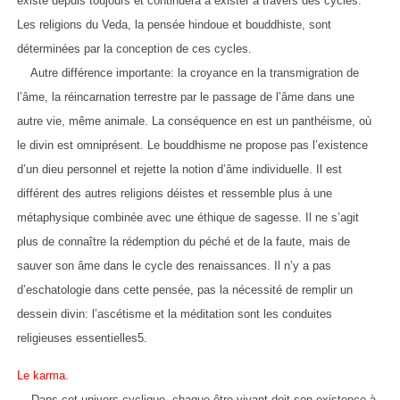
existe depuis toujours et continuera à exister à travers des cycles.
Les religions du Veda, la pensée hindoue et bouddhiste, sont
déterminées par la conception de ces cycles.
Autre différence importante: la croyance en la transmigration de
l’âme, la réincarnation terrestre par le passage de l’âme dans une
autre vie, même animale. La conséquence en est un panthéisme, où
le divin est omniprésent. Le bouddhisme ne propose pas l’existence
d’un dieu personnel et rejette la notion d’âme individuelle. Il est
différent des autres religions déistes et ressemble plus à une
métaphysique combinée avec une éthique de sagesse. Il ne s’agit
plus de connaître la rédemption du péché et de la faute, mais de
sauver son âme dans le cycle des renaissances. Il n’y a pas
d’eschatologie dans cette pensée, pas la nécessité de remplir un
dessein divin: l’ascétisme et la méditation sont les conduites
religieuses essentielles5.
Le karma.
Dans cet univers cyclique, chaque être vivant doit son existence à