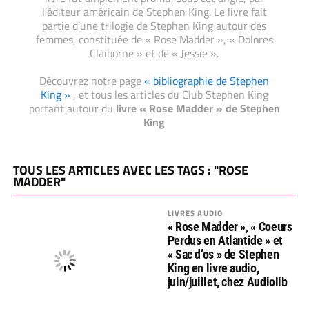
l’éditeur américain de Stephen King. Le livre fait
partie d’une trilogie de Stephen King autour des
femmes, constituée de « Rose Madder », « Dolores
Claiborne » et de « Jessie ».
Découvrez notre page
« bibliographie de Stephen
King »
, et tous les articles du Club Stephen King
portant autour du
livre « Rose Madder » de Stephen
King
TOUS LES ARTICLES AVEC LES TAGS : "ROSE
MADDER"
LIVRES AUDIO
« Rose Madder », « Coeurs
Perdus en Atlantide » et
« Sac d’os » de Stephen
King en livre audio,
juin/juillet, chez Audiolib