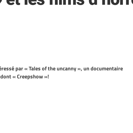
éressé par « Tales of the uncanny », un documentaire
s dont « Creepshow »!