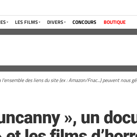
RES
LES FILMS
DIVERS
CONCOURS
BOUTIQUE
a l'ensemble des liens du site (ex : Amazon/Fnac...) peuvent nous 
 uncanny », un doc
et les films d’hor