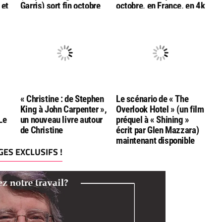
 et
Garris) sort fin octobre
octobre, en France, en 4k
en combo
bluray ultra hd
Bluray/DVD/livret chez
Rimini
« Christine : de Stephen
Le scénario de « The
King à John Carpenter »,
Overlook Hotel » (un film
Le
un nouveau livre autour
préquel à « Shining »
de Christine
écrit par Glen Mazzara)
maintenant disponible
ES EXCLUSIFS !