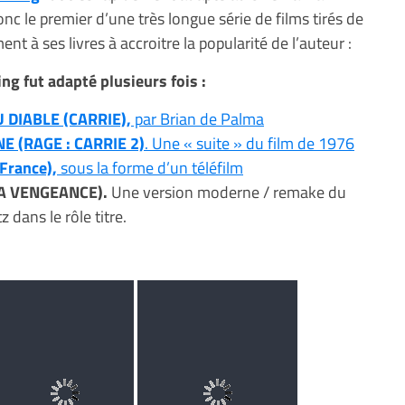
nc le premier d’une très longue série de films tirés de
ent à ses livres à accroitre la popularité de l’auteur :
ng fut adapté plusieurs fois :
U DIABLE (CARRIE),
par Brian de Palma
NE (RAGE : CARRIE 2)
. Une « suite » du film de 1976
 France),
sous la forme d’un téléfilm
LA VENGEANCE).
Une version moderne / remake du
 dans le rôle titre.