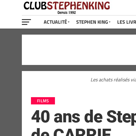
ACTUALITÉ
STEPHEN KING
LES LIV
Les achats réalisés vi
FILMS
40 ans de Step
de CARRIE