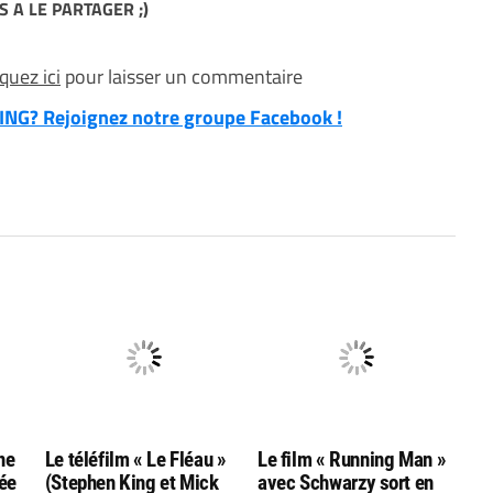
S A LE PARTAGER ;)
iquez ici
pour laisser un commentaire
NG? Rejoignez notre groupe Facebook !
ne
Le téléfilm « Le Fléau »
Le film « Running Man »
tée
(Stephen King et Mick
avec Schwarzy sort en