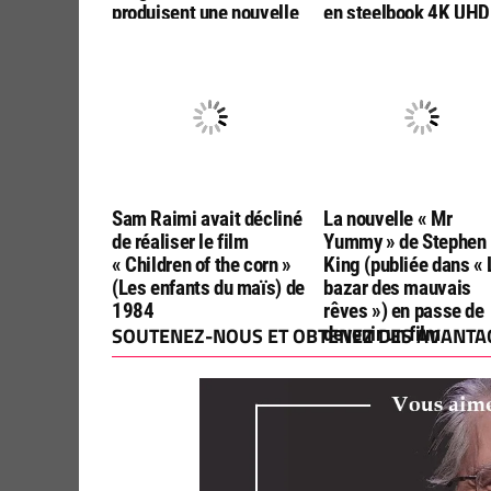
produisent une nouvelle
en steelbook 4K UHD
adaptation par les
Bluray, chez ESC
réalisateurs de « Final
Editions
Destination :
Bloodlines »
Sam Raimi avait décliné
La nouvelle « Mr
de réaliser le film
Yummy » de Stephen
« Children of the corn »
King (publiée dans « 
(Les enfants du maïs) de
bazar des mauvais
1984
rêves ») en passe de
SOUTENEZ-NOUS ET OBTENEZ DES AVANTAG
devenir un film