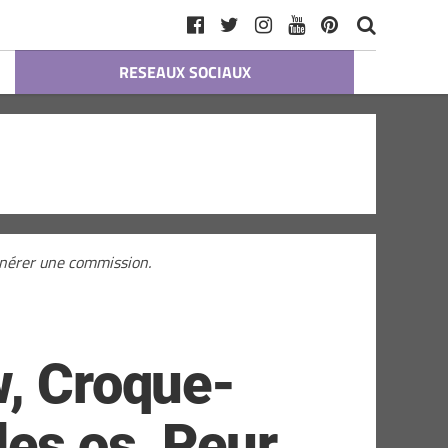
RESEAUX SOCIAUX
générer une commission.
w, Croque-
les os, Peur