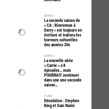
SERIES
La seconde saison de
« CA : Bienvenue à
Derry » est toujours en
écriture et traitera les
horreurs culturelles
des années 30s
SERIES
La nouvelle série
« Carrie » a 8
épisodes… mais
POURRAIT continuer
dans une une seconde
saison…
FILMS
Désolation : Stephen
King et Sam Raimi