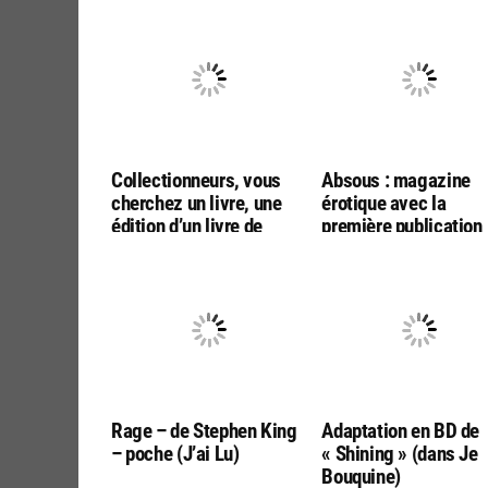
Collectionneurs, vous
Absous : magazine
cherchez un livre, une
érotique avec la
édition d’un livre de
première publication
Stephen King?
française de « Le Sin
Contactez-moi
Rage – de Stephen King
Adaptation en BD de
– poche (J’ai Lu)
« Shining » (dans Je
Bouquine)