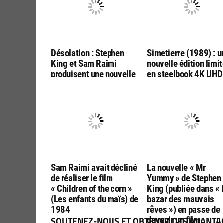
Désolation : Stephen
Simetierre (1989) : u
King et Sam Raimi
nouvelle édition limi
produisent une nouvelle
en steelbook 4K UHD
adaptation par les
Bluray, chez ESC
réalisateurs de « Final
Editions
Destination :
Bloodlines »
Sam Raimi avait décliné
La nouvelle « Mr
de réaliser le film
Yummy » de Stephen
« Children of the corn »
King (publiée dans « 
(Les enfants du maïs) de
bazar des mauvais
1984
rêves ») en passe de
SOUTENEZ-NOUS ET OBTENEZ DES AVANTAG
devenir un film