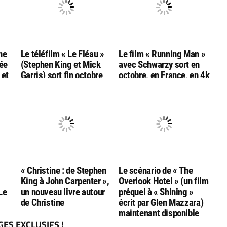
ne
Le téléfilm « Le Fléau »
Le film « Running Man »
tée
(Stephen King et Mick
avec Schwarzy sort en
 et
Garris) sort fin octobre
octobre, en France, en 4k
en combo
bluray ultra hd
Bluray/DVD/livret chez
Rimini
« Christine : de Stephen
Le scénario de « The
King à John Carpenter »,
Overlook Hotel » (un film
Le
un nouveau livre autour
préquel à « Shining »
de Christine
écrit par Glen Mazzara)
maintenant disponible
ES EXCLUSIFS !