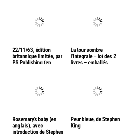
22/11/63, édition
La tour sombre
britannique limitée, par
l’integrale – lot des 2
PS Publishing (en
livres – emballés
ge »
anglais !)
Rosemary’s baby (en
Peur bleue, de Stephen
anglais), avec
King
introduction de Stephen