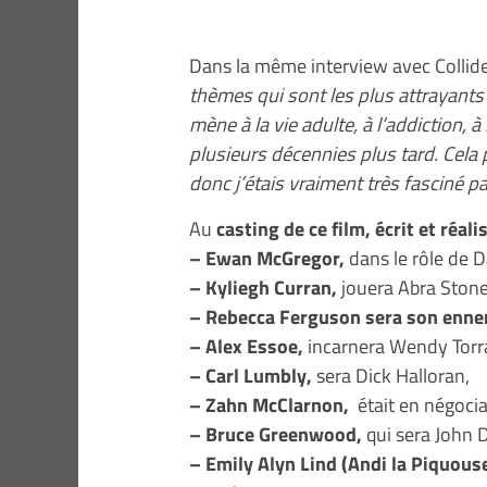
Dans la même interview avec Collider,
thèmes qui sont les plus attrayants
mène à la vie adulte, à l’addiction, 
plusieurs décennies plus tard. Cel
donc j’étais vraiment très fasciné pa
Au
casting de ce film, écrit et réal
– Ewan McGregor,
dans le rôle de 
– Kyliegh Curran,
jouera Abra Stone
– Rebecca Ferguson sera son enne
– Alex Essoe,
incarnera Wendy Torr
– Carl Lumbly,
sera Dick Halloran,
– Zahn McClarnon,
était en négoci
– Bruce Greenwood,
qui sera John D
– Emily Alyn Lind (Andi la Piquouse