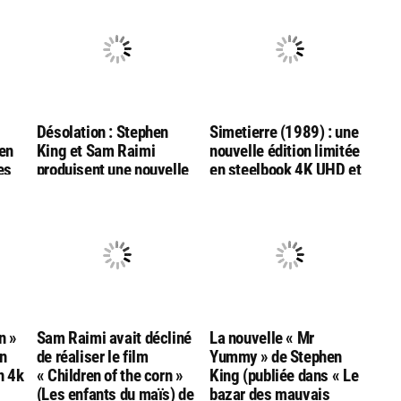
Désolation : Stephen
Simetierre (1989) : une
en
King et Sam Raimi
nouvelle édition limitée
es
produisent une nouvelle
en steelbook 4K UHD et
adaptation par les
Bluray, chez ESC
réalisateurs de « Final
Editions
Destination :
Bloodlines »
n »
Sam Raimi avait décliné
La nouvelle « Mr
n
de réaliser le film
Yummy » de Stephen
n 4k
« Children of the corn »
King (publiée dans « Le
(Les enfants du maïs) de
bazar des mauvais