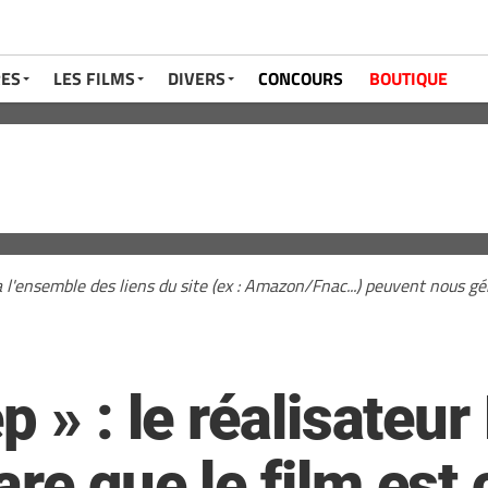
RES
LES FILMS
DIVERS
CONCOURS
BOUTIQUE
a l'ensemble des liens du site (ex : Amazon/Fnac...) peuvent nous 
p » : le réalisateur
re que le film est 