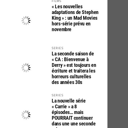
FILMS
« Les nouvelles
adaptations de Stephen
King » : un Mad Movies
hors-série prévu en
novembre
SERIES
La seconde saison de
« CA : Bienvenue à
Derry » est toujours en
écriture et traitera les
horreurs culturelles
des années 30s
SERIES
La nouvelle série
« Carrie » a 8
épisodes… mais
POURRAIT continuer
dans une une seconde