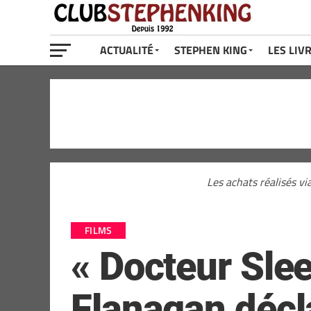
ACTUALITÉ
STEPHEN KING
LES LIV
Les achats réalisés vi
FILMS
« Docteur Slee
Flanagan décla