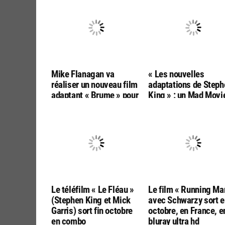
Mike Flanagan va
« Les nouvelles
réaliser un nouveau film
adaptations de Steph
adaptant « Brume » pour
King » : un Mad Movi
Warner Bros
hors-série prévu en
novembre
Le téléfilm « Le Fléau »
Le film « Running Ma
(Stephen King et Mick
avec Schwarzy sort e
Garris) sort fin octobre
octobre, en France, e
en combo
bluray ultra hd