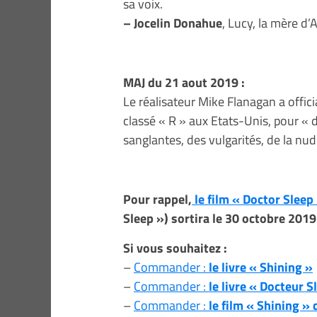
sa voix.
– Jocelin Donahue
, Lucy, la mère d’
MAJ du 21 aout 2019 :
Le réalisateur Mike Flanagan a officia
classé « R » aux Etats-Unis, pour «
sanglantes, des vulgarités, de la nud
Pour rappel,
le film « Doctor Sleep
Sleep ») sortira le 30 octobre 2019
Si vous souhaitez :
–
Commander :
le livre « Shining »
–
Commander :
le livre « Docteur S
–
Commander :
le film « Shining »