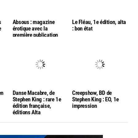
s
Absous : magazine
Le Fléau, 1e édition, alta
e
érotique avec la
: bon état
première publication
française de « Le Singe »
en
Danse Macabre, de
Creepshow, BD de
Stephen King : rare 1e
Stephen King : EO, 1e
édition française,
impression
éditions Alta