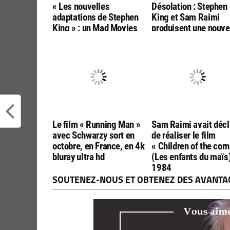
« Les nouvelles
Désolation : Stephen
adaptations de Stephen
King et Sam Raimi
King » : un Mad Movies
produisent une nouve
hors-série prévu en
adaptation par les
novembre
réalisateurs de « Fina
Destination :
Bloodlines »
Le film « Running Man »
Sam Raimi avait décl
avec Schwarzy sort en
de réaliser le film
octobre, en France, en 4k
« Children of the corn
bluray ultra hd
(Les enfants du maïs
1984
SOUTENEZ-NOUS ET OBTENEZ DES AVANTAG