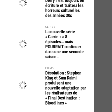
Derry » est toujours en
écriture et traitera les
horreurs culturelles
des années 30s
SERIES
La nouvelle série
« Carrie » a 8
épisodes… mais
POURRAIT continuer
dans une une seconde
saison…
FILMS
Désolation : Stephen
King et Sam Raimi
produisent une
nouvelle adaptation par
les réalisateurs de
« Final Destination :
Bloodlines »