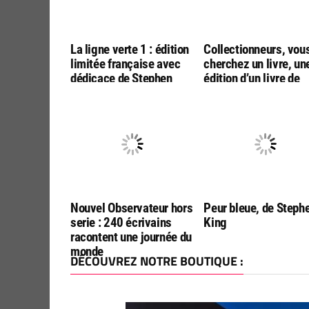
La ligne verte 1 : édition
Collectionneurs, vou
limitée française avec
cherchez un livre, un
dédicace de Stephen
édition d’un livre de
King !
Stephen King?
Contactez-moi
Nouvel Observateur hors
Peur bleue, de Steph
serie : 240 écrivains
King
racontent une journée du
monde
DÉCOUVREZ NOTRE BOUTIQUE :