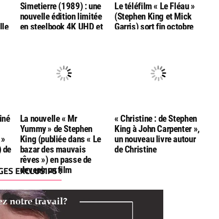
Simetierre (1989) : une
Le téléfilm « Le Fléau »
nouvelle édition limitée
(Stephen King et Mick
lle
en steelbook 4K UHD et
Garris) sort fin octobre
Bluray, chez ESC
en combo
l
Editions
Bluray/DVD/livret chez
Rimini
iné
La nouvelle « Mr
« Christine : de Stephen
Yummy » de Stephen
King à John Carpenter »,
 »
King (publiée dans « Le
un nouveau livre autour
) de
bazar des mauvais
de Christine
rêves ») en passe de
ES EXCLUSIFS !
devenir un film