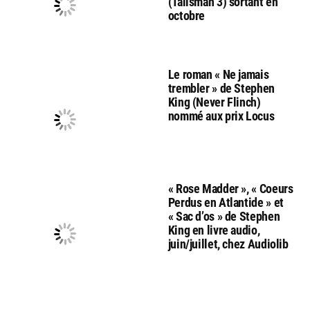
(Talisman 3) sortant en
octobre
Le roman « Ne jamais
trembler » de Stephen
King (Never Flinch)
nommé aux prix Locus
« Rose Madder », « Coeurs
Perdus en Atlantide » et
« Sac d’os » de Stephen
King en livre audio,
juin/juillet, chez Audiolib