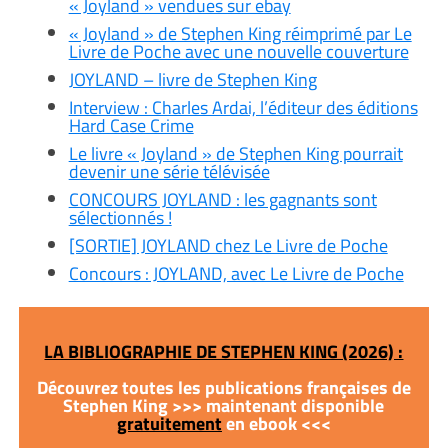
« Joyland » vendues sur ebay
« Joyland » de Stephen King réimprimé par Le
Livre de Poche avec une nouvelle couverture
JOYLAND – livre de Stephen King
Interview : Charles Ardai, l’éditeur des éditions
Hard Case Crime
Le livre « Joyland » de Stephen King pourrait
devenir une série télévisée
CONCOURS JOYLAND : les gagnants sont
sélectionnés !
[SORTIE] JOYLAND chez Le Livre de Poche
Concours : JOYLAND, avec Le Livre de Poche
LA BIBLIOGRAPHIE DE STEPHEN KING (2026) :
Découvrez toutes les publications françaises de
Stephen King >>> maintenant disponible
gratuitement
en ebook <<<