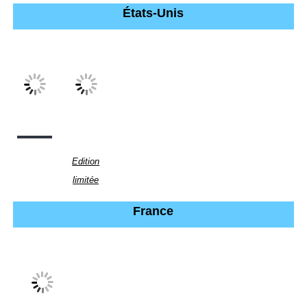
États-Unis
Edition
limitée
France