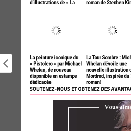
d’illustrations de « La
roman de Stephen Ki
Tour Sombre »
conclura les sagas d
« Talisman » et de « 
Tour Sombre »
La peinture iconique du
La Tour Sombre : Mic
« Pistolero » par Michael
Whelan dévoile une
Whelan, de nouveau
nouvelle illustration 
disponible en estampe
Mordred, inspirée du
dédicacée
roman!
SOUTENEZ-NOUS ET OBTENEZ DES AVANTAG