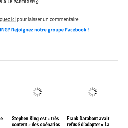
S A LE PARTAGER ;)
iquez ici
pour laisser un commentaire
NG? Rejoignez notre groupe Facebook !
ue
Stephen King est « très
Frank Darabont avait
n
content » des scénarios
refusé d’adapter « La