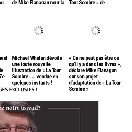
ng,
de Mike Flanagan pour la
Tour Sombre » de
u
série « La Tour Sombre »
Stephen King
La
qu’il prépare
hael
Michael Whelan dévoile
« Ca ne peut pas être ce
une toute nouvelle
qu’il y a dans les livres »,
de
illustration de « La Tour
déclare Mike Flanagan
 7e
Sombre »… vendue en
sur son projet
quelques instants !
d’adaptation de « La Tour
ES EXCLUSIFS !
Sombre »