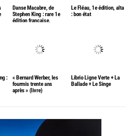
s
Danse Macabre, de
Le Fléau, 1e édition, alta
e
Stephen King : rare 1e
: bon état
édition française,
éditions Alta
ng :
« Bernard Werber, les
Librio Ligne Verte + La
fourmis trente ans
Ballade + Le Singe
après » (livre)