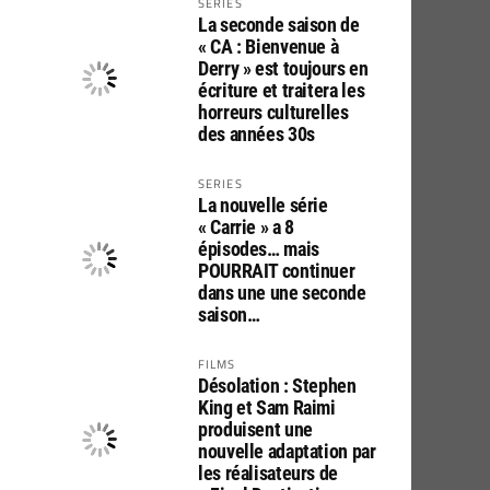
SERIES
La seconde saison de
« CA : Bienvenue à
Derry » est toujours en
écriture et traitera les
horreurs culturelles
des années 30s
SERIES
La nouvelle série
« Carrie » a 8
épisodes… mais
POURRAIT continuer
dans une une seconde
saison…
FILMS
Désolation : Stephen
King et Sam Raimi
produisent une
nouvelle adaptation par
les réalisateurs de