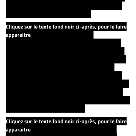
route interviennent alors pour sauver Calvin Tower
des griffes de la Sombra Corporation.
Cliquez sur le texte fond noir ci-après, pour le faire
apparaitre
Mais Calvin Tower se révèle
particulièrement désagréable et exécrable et Eddie
craint que sa cupidité ne leur soit préjudiciable. D’un
commun accord, ils décident d’envoyer Calvin Tower
dans un endroit où la Sombra Corporation ne le
trouvera pas. Mais Calvin Tower n’acceptent qu’à la
condition que le Ka-Tet de Roland protègent ses livres
de collection auxquels il tient le plus… Le groupe de
Roland se retrouve alors contraint de devoir emmener
avec eux les livres de Calvin Tower.
Cliquez sur le texte fond noir ci-après, pour le faire
apparaitre
L’autre ligne secondaire raconte la vie