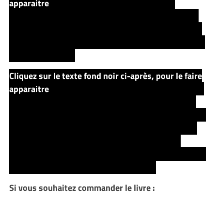
apparaitre
Mia finit par prendre le contrôle de
Susannah. Elle dérobe « Black 13 », le cristal noir, et
grâce à son pouvoir, ouvre une porte sur le New York
de 1999 où elle compte mettre au monde son enfant.
Elle s’enfuit seule.
Cliquez sur le texte fond noir ci-après, pour le faire
apparaitre
Le roman se termine alors que Jake, Eddie,
Roland, Oy et le Père Callahan s’intéressent de plus
près aux ouvrages cachés de Calvin Tower… Parmi ses
livres, on retrouve le roman ‘SALEM’S LOT (SALEM)
écrit par un certain Stephen King… Callahan est
choqué de découvrir sa vie écrite dans les pages de ce
livre qui se dit être une œuvre de fiction.
Si vous souhaitez commander le livre :