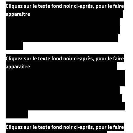
Cliquez sur le texte fond noir ci-après, pour le faire
apparaitre
Le Ka-Tet de Roland découvre que c’est le
cristal noir que possède justement le Père Callahan
qui leur a permis de voyager vers New York, un peu
comme le cristal rose les avait fait voyager dans le
tome 4.
Cliquez sur le texte fond noir ci-après, pour le faire
apparaitre
Finalement, Roland et son petit groupe
remportent la victoire sur les Loups. Ils finissent aussi
par découvrir que les kidnappings de certains enfants
servaient à nourrir l’appétit psychique des Briseurs,
ces prisonniers du Roi Cramoisi dont l’unique travail
est d’anéantir les Rayons qui maintiennent la stabilité
de la Tour.
Cliquez sur le texte fond noir ci-après, pour le faire