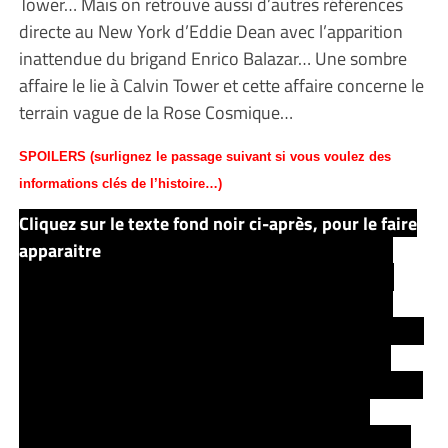
Tower… Mais on retrouve aussi d’autres références
directe au New York d’Eddie Dean avec l’apparition
inattendue du brigand Enrico Balazar… Une sombre
affaire le lie à Calvin Tower et cette affaire concerne le
terrain vague de la Rose Cosmique…
SPOILERS (surlignez le passage suivant si vous voulez des
informations clés de l’histoire…)
Cliquez sur le texte fond noir ci-après, pour le faire
apparaitre
Enrico Balazar semble travailler pour la
Sombra Corporation, un société qui œuvre pour la
destruction de la Tour Sombre. La Rose Cosmique
étant liée directement à la Tour Sombre, il suffirait à la
Sombra Corporation de se débarrasser de la Rose
pour pouvoir anéantir la Tour… Plus que jamais, le Ka-
Tet de Roland comprend combien il est vital de
protéger cette Rose… Roland et ses compagnons de