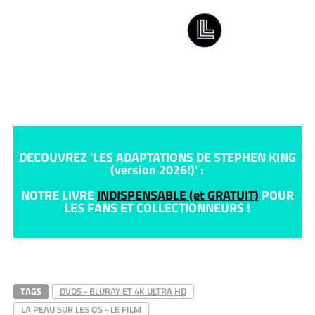
DECOUVREZ 'LES ADAPTATIONS DE STEPHEN KING
(version 2026!)' :
NOTRE LIVRE
INDISPENSABLE (et GRATUIT)
POUR
LES FANS ET COLLECTIONNEURS !
TAGS
DVDS - BLURAY ET 4K ULTRA HD
LA PEAU SUR LES OS - LE FILM