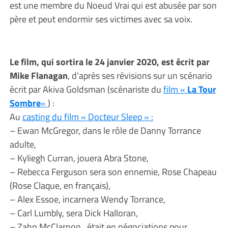
est une membre du Noeud Vrai qui est abusée par son
père et peut endormir ses victimes avec sa voix.
Le film, qui sortira le 24 janvier 2020, est écrit par
Mike Flanagan
, d’après ses révisions sur un scénario
écrit par Akiva Goldsman (scénariste du
film «
La Tour
Sombre
«
) :
Au
casting du film « Docteur Sleep » :
– Ewan McGregor, dans le rôle de Danny Torrance
adulte,
– Kyliegh Curran, jouera Abra Stone,
– Rebecca Ferguson sera son ennemie, Rose Chapeau
(Rose Claque, en français),
– Alex Essoe, incarnera Wendy Torrance,
– Carl Lumbly, sera Dick Halloran,
– Zahn McClarnon, était en négociations pour