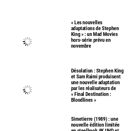
« Les nouvelles
adaptations de Stephen
King » : un Mad Movies
hors-série prévu en
novembre
Désolation : Stephen King
et Sam Raimi produisent
une nouvelle adaptation
par les réalisateurs de
« Final Destination :
Bloodlines »
Simetierre (1989) : une
nouvelle édition limitée
en steelbook 4K UHD et