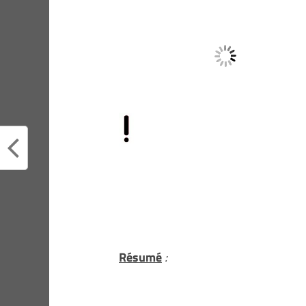
Résumé
: