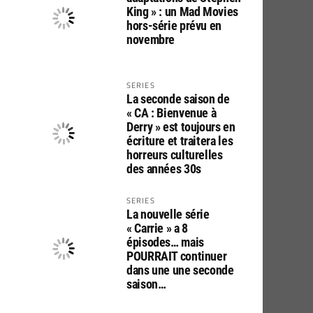
King » : un Mad Movies
hors-série prévu en
novembre
SERIES
La seconde saison de
« CA : Bienvenue à
Derry » est toujours en
écriture et traitera les
horreurs culturelles
des années 30s
SERIES
La nouvelle série
« Carrie » a 8
épisodes… mais
POURRAIT continuer
dans une une seconde
saison…