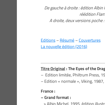
De gauche à droite : édition Albin 
réédition Fla
A droite, deux versions poche : 
Editions
–
Résumé
–
Couvertures
La nouvelle édition (2016)
Titre Original
: The Eyes of the Dra
– Edition limitée, Philtrum Press, 1
– Edition « normale », Viking, 1987, 
France :
– Grand format :
> Albin Michel, 1995, édition illust