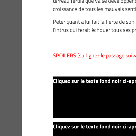
terreau fertile que va se développer 
croissance de tous les mauvais sent
Peter quant à lui fait la fierté de so
l’intrus qui ferait échouer tous ses pr
SPOILERS (surlignez le passage suiva
Cliquez sur le texte fond noir ci-ap
a 16 ans, le magicien empoisonne le r
accusé du meurtre. Mais il ne sait p
travers les yeux du dragon, trophée
appartements et duquel on peut voir
Cliquez sur le texte fond noir ci-ap
de faire régner la justice et toutes l