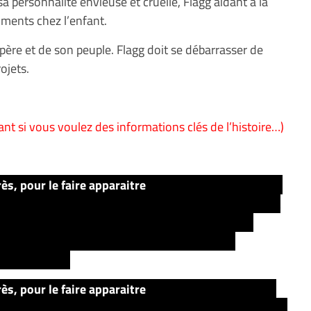
sa personnalité envieuse et cruelle, Flagg aidant à la
iments chez l’enfant.
n père et de son peuple. Flagg doit se débarrasser de
ojets.
nt si vous voulez des informations clés de l’histoire…)
rès, pour le faire apparaitre
Alors que le jeune homme
oi Roland et met tout en place pour que l’héritier soit
as que Thomas a assisté à la scène en regardant à
 de chasse de Roland, accroché au mur de ses
 sans être vu.
rès, pour le faire apparaitre
Anders Peyna est chargé
es preuves sont contre Peter, il prononce sa culpabilité et