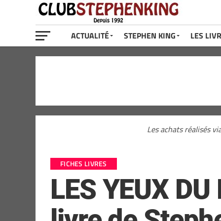
ACTUALITÉ
STEPHEN KING
LES LIV
Les achats réalisés vi
FICHES LIVRES
LES YEUX DU D
livre de Steph