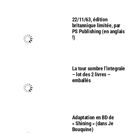
22/11/63, édition
britannique limitée, par
PS Publishing (en anglais
!)
La tour sombre l’integrale
– lot des 2 livres –
emballés
Adaptation en BD de
« Shining » (dans Je
Bouquine)