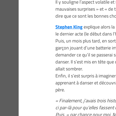
Il y souligne l’aspect volatile e
mauvaises surprises » et « de 
dire que ce sont les bonnes ch
Stephen King
explique alors la 
le dernier acte (le début dans l’
Puis, un mois plus tard, en sor
garçon jouant d’une batterie im
demander ce qu’il se passerai 
danser. Il s’est mis en tête qu
allait sombrer.
Enfin, il s’est surpris à imagin
apprenant à danser et découvran
père.
« Finalement, j’avais trois his
ci par-là pour qu’elles fassent
Puis, « par chance pour moi, M