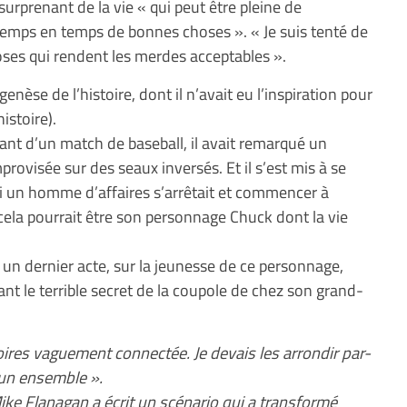
t surprenant de la vie « qui peut être pleine de
temps en temps de bonnes choses ». « Je suis tenté de
oses qui rendent les merdes acceptables ».
genèse de l’histoire, dont il n’avait eu l’inspiration pour
histoire).
tant d’un match de baseball, il avait remarqué un
provisée sur des seaux inversés. Et il s’est mis à se
si un homme d’affaires s’arrêtait et commencer à
e cela pourrait être son personnage Chuck dont la vie
er un dernier acte, sur la jeunesse de ce personnage,
t le terrible secret de la coupole de chez son grand-
toires vaguement connectée. Je devais les arrondir par-
 un ensemble ».
ike Flanagan a écrit un scénario qui a transformé