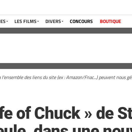
RES
LES FILMS
DIVERS
CONCOURS
BOUTIQUE
a l'ensemble des liens du site (ex : Amazon/Fnac...) peuvent nous 
ife of Chuck » de 
eule, dans une nou