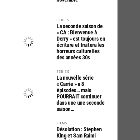
SERIES
La seconde saison de
« CA : Bienvenue à
Derry » est toujours en
écriture et traitera les
horreurs culturelles
des années 30s
SERIES
La nouvelle série
« Carrie » a 8
épisodes… mais
POURRAIT continuer
dans une une seconde
saison…
FILMS
Désolation : Stephen
King et Sam Raimi