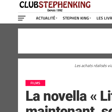
ACTUALITÉ
STEPHEN KING
LES LIV
Les achats réalisés vi
FILMS
La novella « L
maintenant, s