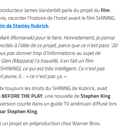
e producteur James Vanderbilt parle du projet du
film
orie, raconter l’histoire de l’hotel avant le film SHINING.
ilm de Stanley Kubrick
.
e Mark (Romanek) pour le faire. Honnetement, je pense
cités à l’idée de ce projet, parce que ce n’est pass ’20
veux pas donner trop d’informations au sujet de
Glen (Mazzara) l’a travaillé, il en fait un film
SHINING), ce qui est très intelligent. Ce n’est pas
jeune, il… » ce n’est pas ça. »
e toujours les droits du SHINING de Kubrick, avait
e
BEFORE THE PLAY
, une nouvelle de
Stephen King
n version courte dans un guide TV américain diffusé lors
t par Stephen King
.
t un projet en préproduction chez Warner Bros.