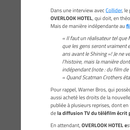
Dans une interview avec
Collider
, l
OVERLOOK HOTEL
, qui doit, en thé
Mais de manière indépendante au
f
« Il faut un réalisateur tel qu
que les gens seront vraiment ex
ans avant le Shining »! Je ne 
l’histoire, mais la manière dont 
indépendant (note : du film de 
« Quand Scatman Crothers était 
Pour rappel, Warner Bros, qui possèd
aussi acheté les droits de la nouvell
publiée à plusieurs reprises, dont e
de
la diffusion TV du téléfilm écri
En attendant,
OVERLOOK HOTEL e
s