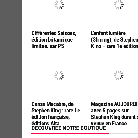
Différentes Saisons,
L’enfant lumière
édition britannique
(Shining), de Stephe
limitée, par PS
King – rare 1e editio
Publishing (en anglais !)
française, chez Alta
Danse Macabre, de
Magazine AUJOURDH
Stephen King : rare 1e
avec 6 pages sur
édition française,
Stephen King durant 
éditions Alta
venue en France
DÉCOUVREZ NOTRE BOUTIQUE :