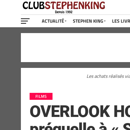
ACTUALITÉ
STEPHEN KING
LES LIV
Les achats réalisés vi
FILMS
OVERLOOK HOTE
préquelle à « 