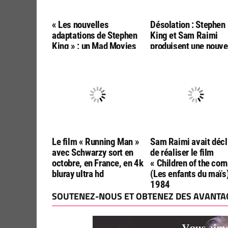
« Les nouvelles
Désolation : Stephen
adaptations de Stephen
King et Sam Raimi
King » : un Mad Movies
produisent une nouve
hors-série prévu en
adaptation par les
novembre
réalisateurs de « Fina
Destination :
Bloodlines »
Le film « Running Man »
Sam Raimi avait décl
avec Schwarzy sort en
de réaliser le film
octobre, en France, en 4k
« Children of the corn
bluray ultra hd
(Les enfants du maïs
1984
SOUTENEZ-NOUS ET OBTENEZ DES AVANTAG