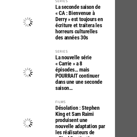
SERIES
La seconde saison de
« CA : Bienvenue à
Derry » est toujours en
écriture et traitera les
horreurs culturelles
des années 30s
SERIES
La nouvelle série
« Carrie » a 8
épisodes… mais
POURRAIT continuer
dans une une seconde
saison…
FILMS
Désolation : Stephen
King et Sam Raimi
produisent une
nouvelle adaptation par
les réalisateurs de