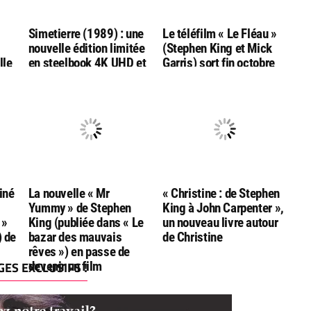
Simetierre (1989) : une
Le téléfilm « Le Fléau »
nouvelle édition limitée
(Stephen King et Mick
lle
en steelbook 4K UHD et
Garris) sort fin octobre
Bluray, chez ESC
en combo
l
Editions
Bluray/DVD/livret chez
Rimini
iné
La nouvelle « Mr
« Christine : de Stephen
Yummy » de Stephen
King à John Carpenter »,
 »
King (publiée dans « Le
un nouveau livre autour
) de
bazar des mauvais
de Christine
rêves ») en passe de
ES EXCLUSIFS !
devenir un film