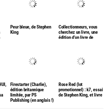
Peur bleue, de Stephen
Collectionneurs, vous
n
King
cherchez un livre, une
n
édition d’un livre de
Stephen King?
Contactez-moi
UI,
Firestarter (Charlie),
Rose Red (lot
édition britannique
promotionnel) : k7, essai
sa
limitée, par PS
de Stephen King, et livre
Publishing (en anglais !)