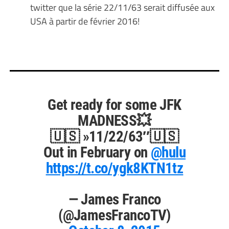
twitter que la série 22/11/63 serait diffusée aux
USA à partir de février 2016!
Get ready for some JFK
MADNESS💥
🇺🇸 »11/22/63″🇺🇸
Out in February on
@hulu
https://t.co/ygk8KTN1tz
— James Franco
(@JamesFrancoTV)