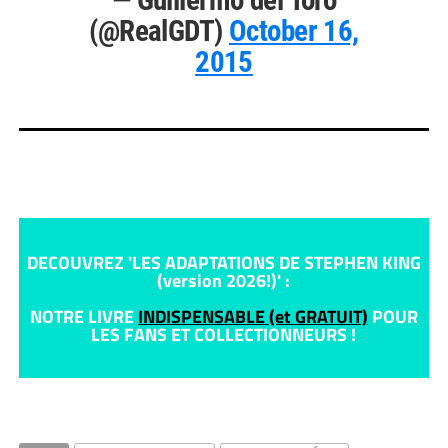
— Guillermo del Toro
(@RealGDT)
October 16,
2015
DECOUVREZ 'LES ADAPTATIONS DE STEPHEN KING
(version 2026!)' :
NOTRE LIVRE
INDISPENSABLE (et GRATUIT)
POUR
LES FANS ET COLLECTIONNEURS !