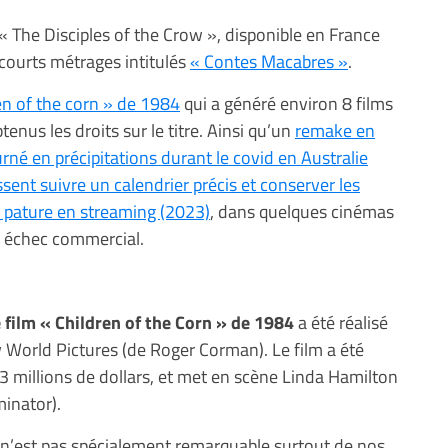
The Disciples of the Crow », disponible en France
courts métrages intitulés
« Contes Macabres »
.
ren of the corn » de 1984
qui a généré environ 8 films
enus les droits sur le titre. Ainsi qu’un
remake en
rné en précipitations durant le covid en Australie
sent suivre un calendrier précis et conserver les
n pature en streaming (2023)
, dans quelques cinémas
n échec commercial.
e film « Children of the Corn » de 1984
a été réalisé
ew World Pictures (de Roger Corman). Le film a été
 millions de dollars, et met en scène Linda Hamilton
minator).
m n’est pas spécialement remarquable surtout de nos