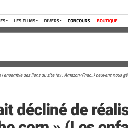
RES
LES FILMS
DIVERS
CONCOURS
BOUTIQUE
a l'ensemble des liens du site (ex : Amazon/Fnac...) peuvent nous 
t décliné de réalis
the corn » (Les enf