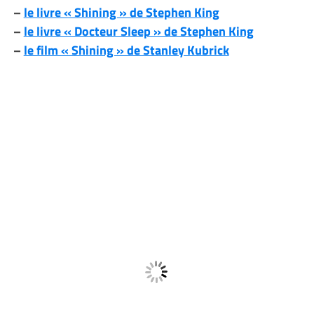
–
le livre « Shining » de Stephen King
–
le livre « Docteur Sleep » de Stephen King
–
le film « Shining » de Stanley Kubrick