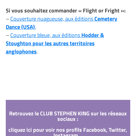
Si vous souhaitez commander « Flight or Fright »:
–
Couverture nuagueuse, aux éditions
Cemetery
Dance (USA)
,
–
Couverture bleue, aux éditions
Hodder &
Stoughton pour les autres territoires
anglophones
.
Retrouvez le CLUB STEPHEN KING sur les réseaux
sociaux :
cliquez ici pour voir nos profils Facebook, Twitter,
Instagram...