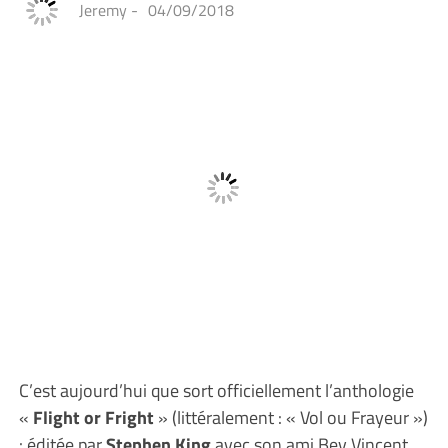
Jeremy
-
04/09/2018
C’est aujourd’hui que sort officiellement l’anthologie
«
Flight or Fright
» (littéralement : « Vol ou Frayeur »)
: éditée par
Stephen King
avec son ami Bev Vincent,