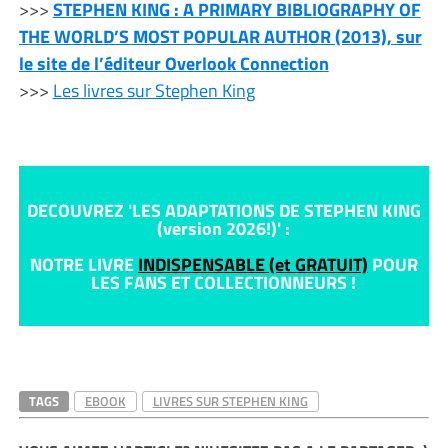
>>>
STEPHEN KING : A PRIMARY BIBLIOGRAPHY OF
THE WORLD’S MOST POPULAR AUTHOR (2013), sur
le site de l’éditeur Overlook Connection
>>>
Les livres sur Stephen King
DECOUVREZ 'LES ADAPTATIONS DE STEPHEN KING
(version 2026!)' :
NOTRE LIVRE
INDISPENSABLE (et GRATUIT)
POUR
LES FANS ET COLLECTIONNEURS !
TAGS
EBOOK
LIVRES SUR STEPHEN KING