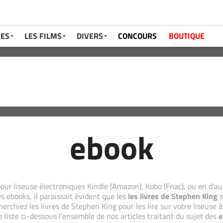
RES
LES FILMS
DIVERS
CONCOURS
BOUTIQUE
ebook
our liseuse électroniques Kindle (Amazon), Kobo (Fnac), ou en d’au
s ebooks, il paraissait évident que les
les livres de Stephen King
s
erchiez les livres de Stephen King pour les lire sur votre liseuse à
 liste ci-dessous l’ensemble de nos articles traitant du sujet des
e