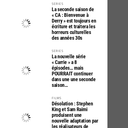
SERIES
La seconde saison de
« CA : Bienvenue à
Derry » est toujours en
écriture et traitera les
horreurs culturelles
des années 30s
SERIES
La nouvelle série
« Carrie » a 8
épisodes… mais
POURRAIT continuer
dans une une seconde
saison…
FILMS
Désolation : Stephen
King et Sam Raimi
produisent une
nouvelle adaptation par
les réalisateurs de