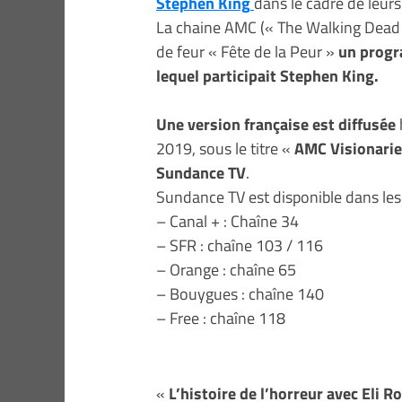
Stephen King
dans le cadre de leur
La chaine AMC (« The Walking Dead 
de feur « Fête de la Peur »
un progr
lequel participait Stephen King.
Une version française est diffusée
2019, sous le titre «
AMC Visionaries
Sundance TV
.
Sundance TV est disponible dans les
– Canal + : Chaîne 34
– SFR : chaîne 103 / 116
– Orange : chaîne 65
– Bouygues : chaîne 140
– Free : chaîne 118
«
L’histoire de l’horreur avec Eli R