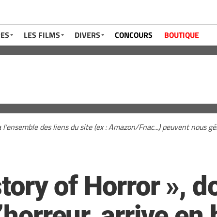
RES
LES FILMS
DIVERS
CONCOURS
BOUTIQUE
a l'ensemble des liens du site (ex : Amazon/Fnac...) peuvent nous 
istory of Horror »,
’horreur, arrive en 