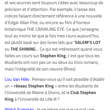
et ses sources sont toujours citées avec beaucoup de
précision et d’attention. Par exemple, il laisse des
indices faisant directement référence à une nouvelle
d’Edgar Allan Poe, ou encore au film d’horreur
britannique THE CRAWLING EYE. Ce que j’enseigne,
tout au moins tel que je fais mes cours aujourd’hui,
est plutôt basé sur des livres tels que
‘SALEM’S LOT
ou
THE SHINING
… Ce qui est intéressant quand vous
faites un cours sur
Stephen King
, c’est que tous les
étudiants ont non pas un ou deux ou trois romans,
mais l’intégralité de son oeuvre (Rires).
Lou Van Hille
: Pensez-vous qu’il soit possible d’établir
un «
réseau Stephen King
» entre les étudiants de
l’Université de Maine à Orono, et le
Club Stephen
King
à l’Université de Lille III ?
Welch Everman
: Je ne pense pas que ce soit une