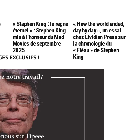
e
« Stephen King : le règne
« How the world ended,
»
éternel » : Stephen King
day by day », un essai
mis à l’honneur du Mad
chez Lividian Press sur
Movies de septembre
la chronologie du
2025
« Fléau » de Stephen
ES EXCLUSIFS !
King