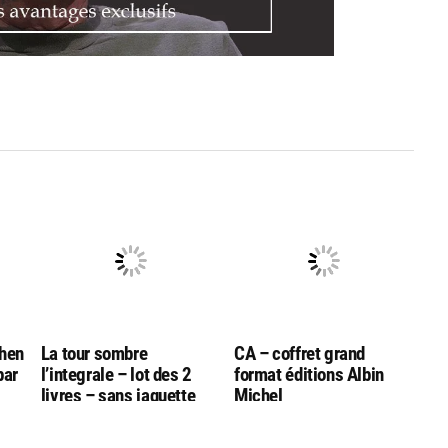
phen
La tour sombre
CA – coffret grand
par
l’integrale – lot des 2
format éditions Albin
livres – sans jaquette
Michel