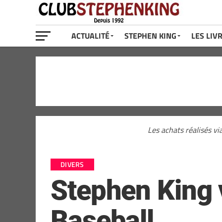
ACTUALITÉ
STEPHEN KING
LES LIV
Les achats réalisés vi
DIVERS
Stephen King v
Baseball