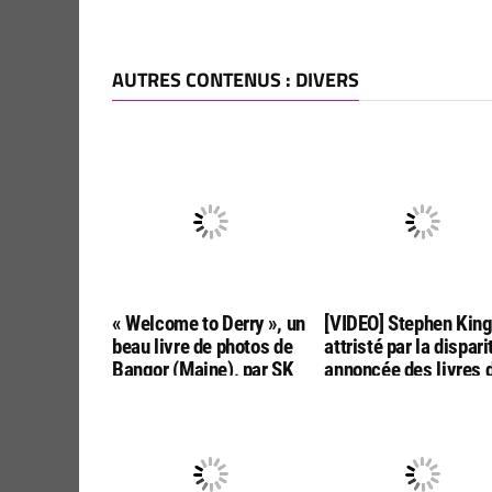
AUTRES CONTENUS : DIVERS
« Welcome to Derry », un
[VIDEO] Stephen Kin
beau livre de photos de
attristé par la dispari
Bangor (Maine), par SK
annoncée des livres 
Tours
poche aux USA