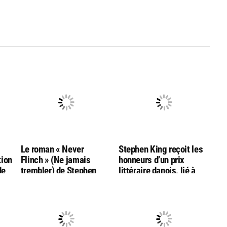
g
Le roman « Never
Stephen King reçoit les
tion
Flinch » (Ne jamais
honneurs d’un prix
de
trembler) de Stephen
littéraire danois, lié à
King nommé aux
l’auteur Hans Christian
Goodreads Choice
Andersen
Awards