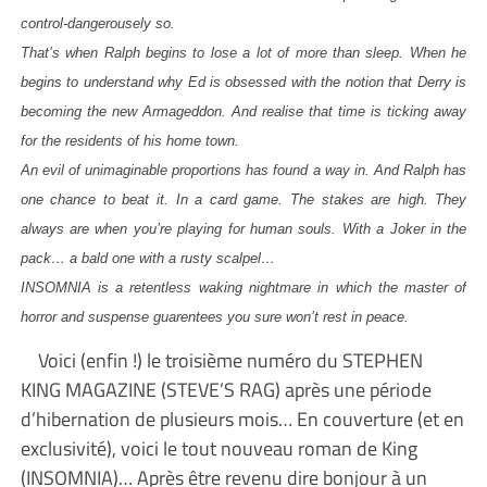
control-dangerousely so.
That’s when Ralph begins to lose a lot of more than sleep. When he
begins to understand why Ed is obsessed with the notion that Derry is
becoming the new Armageddon. And realise that time is ticking away
for the residents of his home town.
An evil of unimaginable proportions has found a way in. And Ralph has
one chance to beat it. In a card game. The stakes are high. They
always are when you’re playing for human souls. With a Joker in the
pack… a bald one with a rusty scalpel…
INSOMNIA is a retentless waking nightmare in which the master of
horror and suspense guarentees you sure won’t rest in peace.
Voici (enfin !) le troisième numéro du STEPHEN
KING MAGAZINE (STEVE’S RAG) après une période
d’hibernation de plusieurs mois… En couverture (et en
exclusivité), voici le tout nouveau roman de King
(INSOMNIA)… Après être revenu dire bonjour à un