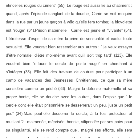
étincelles rouges du ciment” (55). Le rouge est aussi lié au châtiment :
quand, après l’épisode sanglant de la douche, Carrie se voit moquée
dans la rue par un jeune garçon à vélo qu’elle fera tomber, la bicyclette
est “rouge” (34).Prison maternelle : Carrie est jeune et “vivante” (54).
L’étroitesse d’esprit de sa mère la prive de sensualité et exclut toute
sexualité. Elle voudrait bien ressembler aux autres : “ je veux essayer
d’être normale, d’être moi-même avant qu’il soit trop tard” (113). Elle
voudrait bien “effacer le cercle de peste rouge” en cherchant à
s’intégrer (33). Elle fait des travaux de couture pour participer à un
camp de vacances des Jeunesses Chrétiennes, ce que sa mère
considère comme un péché (33). Malgré la défense maternelle et sa
propre honte, elle se douche avec les autres, dans l’espoir que “ le
cercle dont elle était prisonnière se desserrerait un peu, juste un petit
peu” (34).Mais peut-elle desserrer le cercle, à la fois protecteur et
mutilant ? : malmenée, méprisée, honnie, vilipendée par ses pairs pour
sa singularité, elle se rend compte que , malgré ses efforts, elle sera