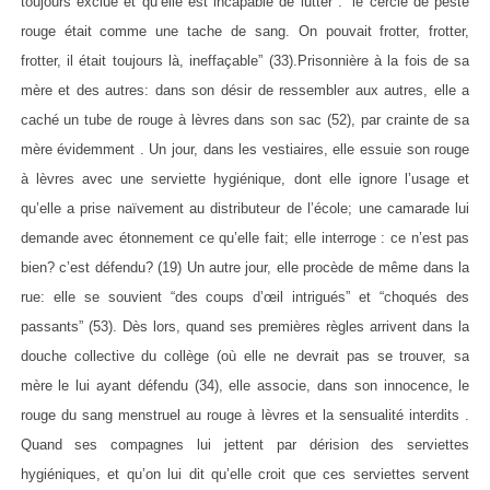
toujours exclue et qu’elle est incapable de lutter : “le cercle de peste
rouge était comme une tache de sang. On pouvait frotter, frotter,
frotter, il était toujours là, ineffaçable” (33).Prisonnière à la fois de sa
mère et des autres: dans son désir de ressembler aux autres, elle a
caché un tube de rouge à lèvres dans son sac (52), par crainte de sa
mère évidemment . Un jour, dans les vestiaires, elle essuie son rouge
à lèvres avec une serviette hygiénique, dont elle ignore l’usage et
qu’elle a prise naïvement au distributeur de l’école; une camarade lui
demande avec étonnement ce qu’elle fait; elle interroge : ce n’est pas
bien? c’est défendu? (19) Un autre jour, elle procède de même dans la
rue: elle se souvient “des coups d’œil intrigués” et “choqués des
passants” (53). Dès lors, quand ses premières règles arrivent dans la
douche collective du collège (où elle ne devrait pas se trouver, sa
mère le lui ayant défendu (34), elle associe, dans son innocence, le
rouge du sang menstruel au rouge à lèvres et la sensualité interdits .
Quand ses compagnes lui jettent par dérision des serviettes
hygiéniques, et qu’on lui dit qu’elle croit que ces serviettes servent