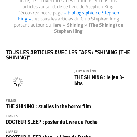
livre, les couvertures, des citations et tous nos
articles au sujet de ce livre de Stephen King.
Découvrez notre page
« bibliographie de Stephen
King »
, et tous les articles du Club Stephen King
portant autour du
livre « Shining » (The Shining) de
Stephen King
TOUS LES ARTICLES AVEC LES TAGS : "SHINING (THE
SHINING)"
JEUX VIDÉOS
THE SHINING : le jeu 8-
bits
FILMS
THE SHINING : studies in the horror film
LIVRES
DOCTEUR SLEEP : poster du Livre de Poche
LIVRES