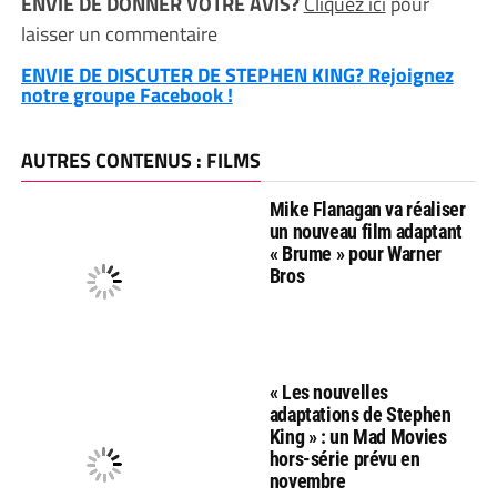
ENVIE DE DONNER VOTRE AVIS?
Cliquez ici
pour
laisser un commentaire
ENVIE DE DISCUTER DE STEPHEN KING? Rejoignez
notre groupe Facebook !
AUTRES CONTENUS : FILMS
Mike Flanagan va réaliser
un nouveau film adaptant
« Brume » pour Warner
Bros
« Les nouvelles
adaptations de Stephen
King » : un Mad Movies
hors-série prévu en
novembre