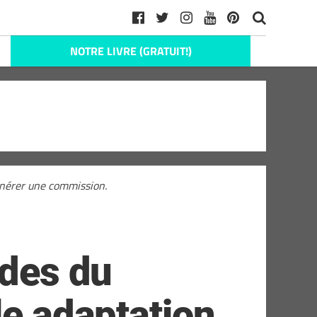
NOTRE LIVRE (GRATUIT!)
générer une commission.
odes du
le adaptation