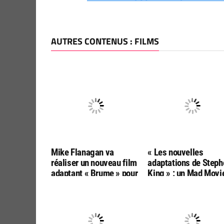
AUTRES CONTENUS : FILMS
Mike Flanagan va
« Les nouvelles
réaliser un nouveau film
adaptations de Steph
adaptant « Brume » pour
King » : un Mad Movi
Warner Bros
hors-série prévu en
novembre