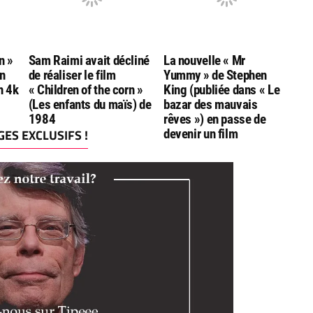
n »
Sam Raimi avait décliné
La nouvelle « Mr
n
de réaliser le film
Yummy » de Stephen
n 4k
« Children of the corn »
King (publiée dans « Le
(Les enfants du maïs) de
bazar des mauvais
1984
rêves ») en passe de
ES EXCLUSIFS !
devenir un film