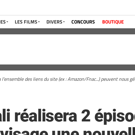
RES
LES FILMS
DIVERS
CONCOURS
BOUTIQUE
a l'ensemble des liens du site (ex : Amazon/Fnac...) peuvent nous 
i réalisera 2 épis
nvisage une nouvel