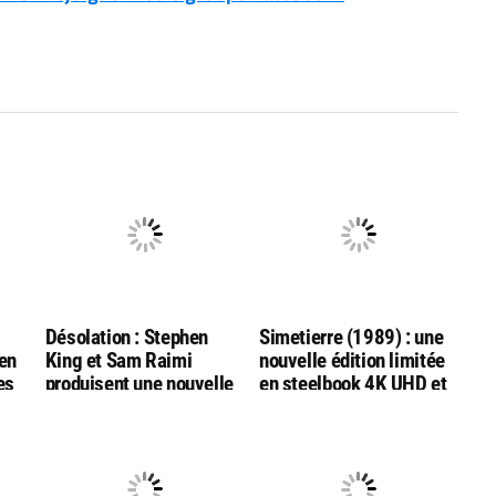
Désolation : Stephen
Simetierre (1989) : une
en
King et Sam Raimi
nouvelle édition limitée
es
produisent une nouvelle
en steelbook 4K UHD et
adaptation par les
Bluray, chez ESC
réalisateurs de « Final
Editions
Destination :
Bloodlines »