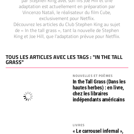
par Stephen King avec son fils Joe Hill et une
adaptation est actuellement en préparation par
Vincenzo Natali, le réalisateur du film Cube,
exclusivement pour Netflix.
Découvrez les articles du Club Stephen King au sujet
de « In the tall grass », tant la nouvelle de Stephen
King et Joe Hill, que l’adaptation prévue pour Netflix.
TOUS LES ARTICLES AVEC LES TAGS : "IN THE TALL
GRASS"
NOUVELLES ET POÈMES
In the Tall Grass (Dans les
hautes herbes) : en livre,
chez les libraires
indépendants américains
LIVRES
« Le carrousel infernal »,