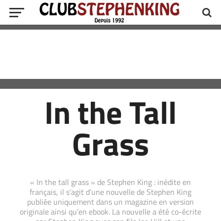
In the Tall
Grass
« In the tall grass » de Stephen King : inédite en
français, il s’agit d’une nouvelle de Stephen King
publiée uniquement dans un magazine en version
originale ainsi qu’en ebook. La nouvelle a été co-écrite