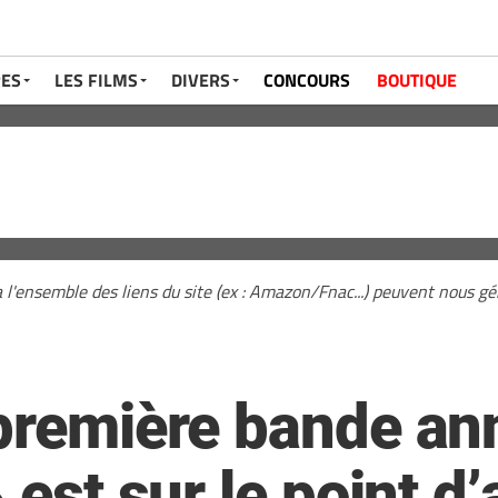
RES
LES FILMS
DIVERS
CONCOURS
BOUTIQUE
a l'ensemble des liens du site (ex : Amazon/Fnac...) peuvent nous 
 première bande an
 est sur le point d’