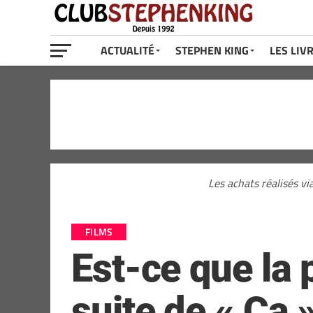
ACTUALITÉ
STEPHEN KING
LES LIV
Les achats réalisés vi
FILMS
Est-ce que la
suite de « Ça »