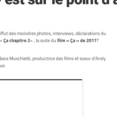
affut des moindres photos, interviews, déclarations du
 «
Ça chapitre 2
« , la suite du
film « Ça » de 2017
?
bara Muschietti, productrice des films et soeur d’Andy
gue.