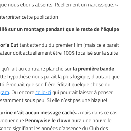
t que nous étions absents. Réellement un narcissique. »
erpréter cette publication :
aillé sur un montage pendant que le reste de l’équipe
tor’s Cut
tant attendu du premier film (mais cela parait
ateur doit actuellement être 100% focalisé sur la suite
 qu’il ait au contraire planché sur
la première bande
ette hypothèse nous parait la plus logique, d’autant que
ti évoquait que son frère éditait quelque chose du
gram
. Ou encore
celle-ci
qui pourrait laisser à penser
ssamment sous peu. Si elle n’est pas une blague!
igurine n’ait aucun message caché…
mais dans ce cas
évoquer que
Pennywise le clown
aura une nouvelle
sence signifiant les années d’absence du Club des