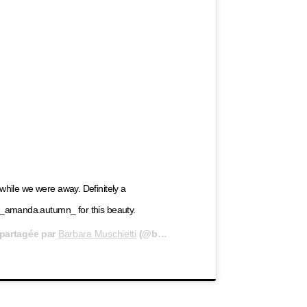
while we were away. Definitely a
@_amanda.autumn_ for this beauty.
 partagée par
Barbara Muschietti
(@barbaramus) le
2 Janv. 2019 à 1 :3